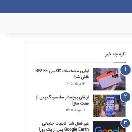
وک
یکس
پینتریست
دریبببل
لینکداین
یوتیوب
تصاویر فلیکر
وردپرس
پی‌پال
اینستاگرام
گوگل پلی
ورود
سایدبار
نوشته تصادفی
جستجو برای
تازه چه خبر
اولین مشخصات گلکسی S26 FE
فاش شد!
14 مرداد, 1405
ارتقای پرچمدار سامسونگ پس از
هفت سال!
10 مرداد, 1405
غیر فعال شد: قابلیت جنجالی
Google Earth پس از یک روز!