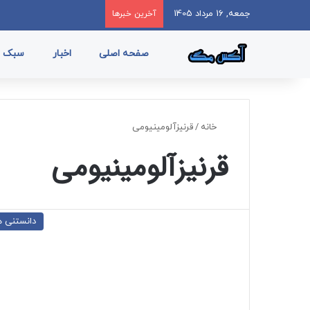
جمعه, 16 مرداد 1405
آخرین خبرها
صفحه اصلی
اخبار
سبک ز
خانه
/
قرنیزآلومینیومی
قرنیزآلومینیومی
دانستنی ه