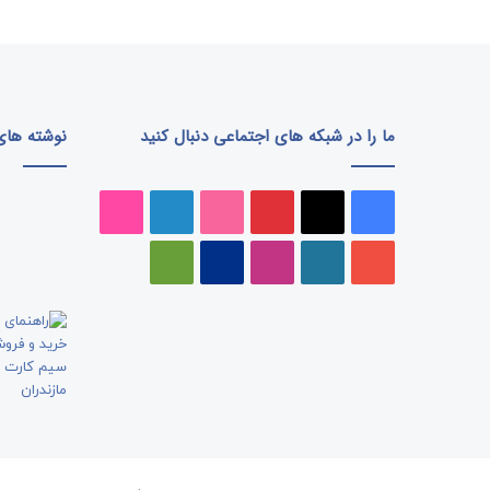
ما را در شبکه های اجتماعی دنبال کنید
نوشته های 
فیسبوک
ایکس
پینتریست
دریبببل
لینکداین
تصاویر
فلیکر
یوتیوب
وردپرس
اینستاگرام
پی‌پال
گوگل
پلی