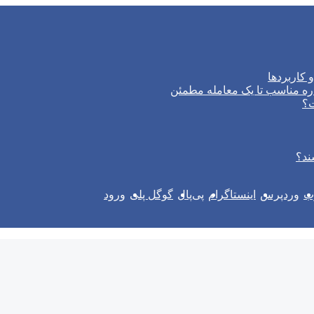
 کاربردها
ره مناسب تا یک معامله مطمئن
ت؟
ند؟
وب
وردپرس
اینستاگرام
پی‌پال
گوگل پلی
ورود