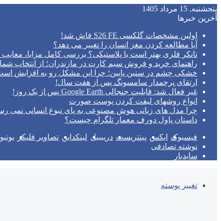
پنجشنبه, 15 مرداد 1405
آخرین خبرها
اولین مشخصات گلکسی S26 FE فاش شد!
آیا مطالعه کردن مغز انسان را تغییر می‌ دهد؟
تانکر فلزی بهتر است یا پلاستیکی؟ بررسی کامل مزایا، معایب و
راهنمای خرید و فروش سیم کارت در مازندران؛ از انتخاب شما
خشکی چشم در سنین پایین؛ چرا این مشکل رو به افزایش اس
ارتقای پرچمدار سامسونگ پس از هفت سال!
غیر فعال شد: قابلیت جنجالی Google Earth پس از یک روز!
انواع روشهای لیفت کردن پوست صورت
چرا مدل‌ های زبانی هوش مصنوعی به پای نبوغ انسانی نمی‌ رس
داستان پاول دورف معمار تلگرام چیست؟
فیسبوک
ایکس
پینتریست
دریبببل
لینکداین
تصاویر فلیکر
یوتی
نوشته تصادفی
سایدبار
تغییر پوسته