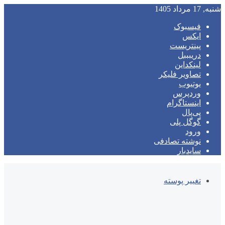
شنبه, 17 مرداد 1405
فیسبوک
ایکس
پینتریست
دریبببل
لینکداین
تصاویر فلیکر
یوتیوب
وردپرس
اینستاگرام
پی‌پال
گوگل پلی
ورود
نوشته تصادفی
سایدبار
تغییر پوسته