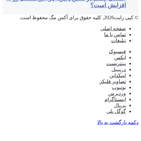
افزایش است؟
© کپی رایت2026, کلیه حقوق برای آکس مگ محفوظ است.
صفحه اصلی
تماس با ما
تبلیغات
فیسبوک
ایکس
پینتریست
دریبببل
لینکداین
تصاویر فلیکر
یوتیوب
وردپرس
اینستاگرام
پی‌پال
گوگل پلی
دکمه بازگشت به بالا