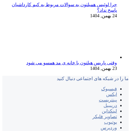
چرا لوئیس همیلتون به سوالات مربوط به کیم کارداشیان
پاسخ نداد؟
24 بهمن, 1404
وقتی پاریس هیلتون با خانه‌ ی مد همسو می شود
23 بهمن, 1404
ما را در شبکه های اجتماعی دنبال کنید
فیسبوک
ایکس
پینتریست
دریبببل
لینکداین
تصاویر فلیکر
یوتیوب
وردپرس