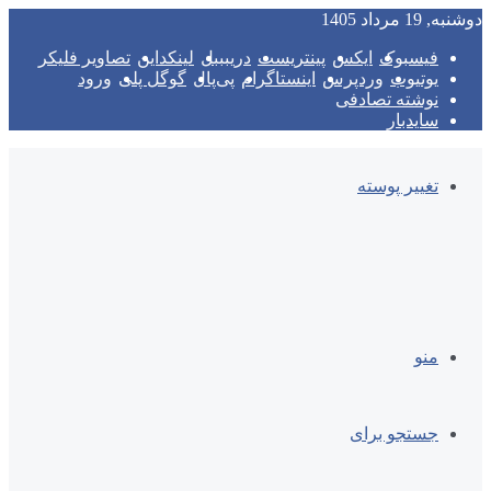
دوشنبه, 19 مرداد 1405
فیسبوک
ایکس
پینتریست
دریبببل
لینکداین
تصاویر فلیکر
یوتیوب
وردپرس
اینستاگرام
پی‌پال
گوگل پلی
ورود
نوشته تصادفی
سایدبار
تغییر پوسته
منو
جستجو برای