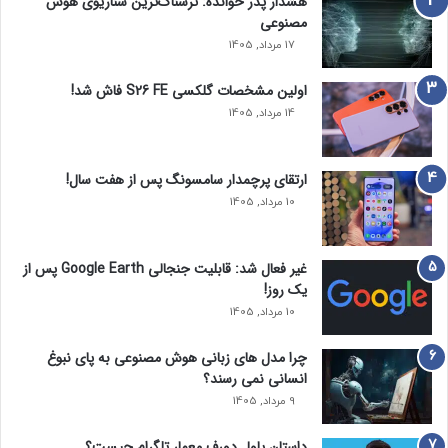
هشدار پدر خوانده: ترسناک‌ترین سناریوی هوش
مصنوعی
17 مرداد, 1405
اولین مشخصات گلکسی S26 FE فاش شد!
14 مرداد, 1405
ارتقای پرچمدار سامسونگ پس از هفت سال!
10 مرداد, 1405
غیر فعال شد: قابلیت جنجالی Google Earth پس از
یک روز!
10 مرداد, 1405
چرا مدل‌ های زبانی هوش مصنوعی به پای نبوغ
انسانی نمی‌ رسند؟
9 مرداد, 1405
داستان پاول دورف معمار تلگرام چیست؟