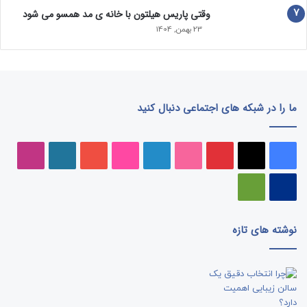
وقتی پاریس هیلتون با خانه‌ ی مد همسو می شود
23 بهمن, 1404
ما را در شبکه های اجتماعی دنبال کنید
فیسبوک
ایکس
پینتریست
دریبببل
لینکداین
تصاویر
یوتیوب
وردپرس
اینست
فلیکر
پی‌پال
گوگل
پلی
نوشته های تازه