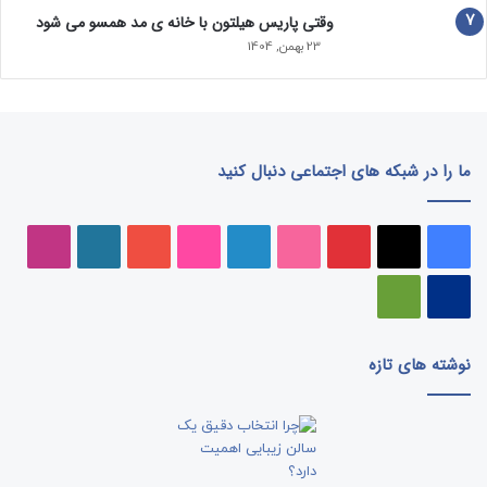
وقتی پاریس هیلتون با خانه‌ ی مد همسو می شود
23 بهمن, 1404
ما را در شبکه های اجتماعی دنبال کنید
فیسبوک
ایکس
پینتریست
دریبببل
لینکداین
تصاویر
یوتیوب
وردپرس
اینست
فلیکر
پی‌پال
گوگل
پلی
نوشته های تازه