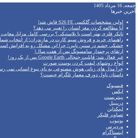
جمعه, 16 مرداد 1405
آخرین خبرها
اولین مشخصات گلکسی S26 FE فاش شد!
آیا مطالعه کردن مغز انسان را تغییر می‌ دهد؟
تانکر فلزی بهتر است یا پلاستیکی؟ بررسی کامل مزایا، معایب و
راهنمای خرید و فروش سیم کارت در مازندران؛ از انتخاب شما
خشکی چشم در سنین پایین؛ چرا این مشکل رو به افزایش اس
ارتقای پرچمدار سامسونگ پس از هفت سال!
غیر فعال شد: قابلیت جنجالی Google Earth پس از یک روز!
انواع روشهای لیفت کردن پوست صورت
چرا مدل‌ های زبانی هوش مصنوعی به پای نبوغ انسانی نمی‌ رس
داستان پاول دورف معمار تلگرام چیست؟
فیسبوک
ایکس
پینتریست
دریبببل
لینکداین
تصاویر فلیکر
یوتیوب
وردپرس
اینستاگرام