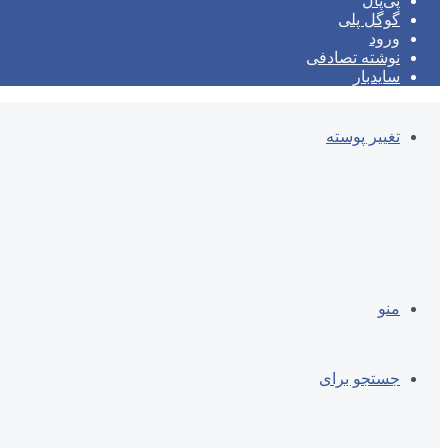
پی‌پال
گوگل پلی
ورود
نوشته تصادفی
سایدبار
تغییر پوسته
منو
جستجو برای