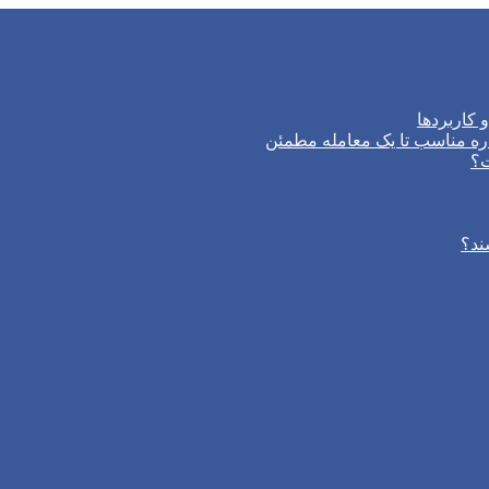
 کاربردها
ره مناسب تا یک معامله مطمئن
ت؟
ند؟