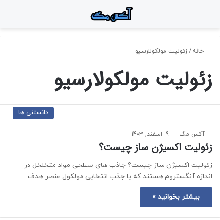
منو
جستجو برای
تغ
خانه
/
زئولیت مولکولارسیو
زئولیت مولکولارسیو
دانستنی ها
آکس مگ
19 اسفند, 1403
زئولیت اکسیژن ساز چیست؟
زئولیت اکسیژن ساز چیست؟ جاذب های سطحی مواد متخلخل در
اندازه آنگستروم هستند که با جذب انتخابی مولکول عنصر هدف…
بیشتر بخوانید »