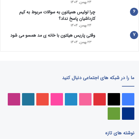
24 بهمن, 1404
چرا لوئیس همیلتون به سوالات مربوط به کیم
کارداشیان پاسخ نداد؟
24 بهمن, 1404
وقتی پاریس هیلتون با خانه‌ ی مد همسو می شود
23 بهمن, 1404
ما را در شبکه های اجتماعی دنبال کنید
فیسبوک
ایکس
پینتریست
دریبببل
لینکداین
تصاویر
یوتیوب
وردپرس
اینست
فلیکر
پی‌پال
گوگل
پلی
نوشته های تازه