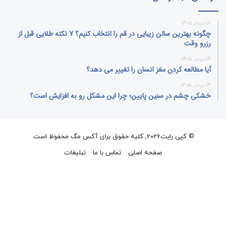
17 مرداد, 1405
چگونه بهترین سالن زیبایی در قم را انتخاب کنیم؟ 7 نکته طلایی قبل از
رزرو وقت
14 مرداد, 1405
آیا مطالعه کردن مغز انسان را تغییر می‌ دهد؟
13 مرداد, 1405
خشکی چشم در سنین پایین؛ چرا این مشکل رو به افزایش است؟
© کپی رایت2026, کلیه حقوق برای آکس مگ محفوظ است.
صفحه اصلی
تماس با ما
تبلیغات
فیسبوک
ایکس
پینتریست
دریبببل
لینکداین
تصاویر
یوتیوب
وردپر
فلیکر
اینستاگرام
پی‌پال
گوگل