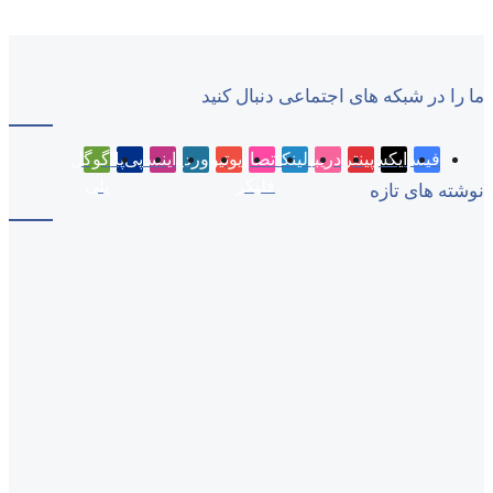
ما را در شبکه های اجتماعی دنبال کنید
فیسبوک
ایکس
پینتریست
دریبببل
لینکداین
تصاویر
یوتیوب
وردپرس
اینستاگرام
پی‌پال
گوگل
فلیکر
پلی
نوشته های تازه