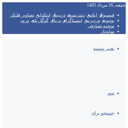
جمعه, 16 مرداد 1405
فیسبوک
ایکس
پینتریست
دریبببل
لینکداین
تصاویر فلیکر
یوتیوب
وردپرس
اینستاگرام
پی‌پال
گوگل پلی
ورود
نوشته تصادفی
سایدبار
تغییر پوسته
منو
جستجو برای