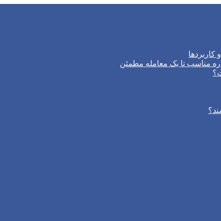
 کاربردها
ره مناسب تا یک معامله مطمئن
ت؟
ند؟