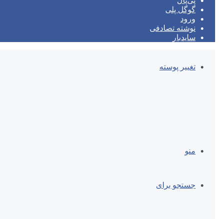
پی‌پال
گوگل پلی
ورود
نوشته تصادفی
سایدبار
تغییر پوسته
منو
جستجو برای