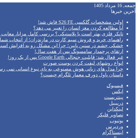
جمعه, 16 مرداد 1405
آخرین خبرها
اولین مشخصات گلکسی S26 FE فاش شد!
آیا مطالعه کردن مغز انسان را تغییر می‌ دهد؟
تانکر فلزی بهتر است یا پلاستیکی؟ بررسی کامل مزایا، معایب و
راهنمای خرید و فروش سیم کارت در مازندران؛ از انتخاب شما
خشکی چشم در سنین پایین؛ چرا این مشکل رو به افزایش اس
ارتقای پرچمدار سامسونگ پس از هفت سال!
غیر فعال شد: قابلیت جنجالی Google Earth پس از یک روز!
انواع روشهای لیفت کردن پوست صورت
چرا مدل‌ های زبانی هوش مصنوعی به پای نبوغ انسانی نمی‌ رس
داستان پاول دورف معمار تلگرام چیست؟
فیسبوک
ایکس
پینتریست
دریبببل
لینکداین
تصاویر فلیکر
یوتیوب
وردپرس
اینستاگرام