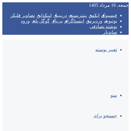
جمعه, 16 مرداد 1405
فیسبوک
ایکس
پینتریست
دریبببل
لینکداین
تصاویر فلیکر
یوتیوب
وردپرس
اینستاگرام
پی‌پال
گوگل پلی
ورود
نوشته تصادفی
سایدبار
تغییر پوسته
منو
جستجو برای