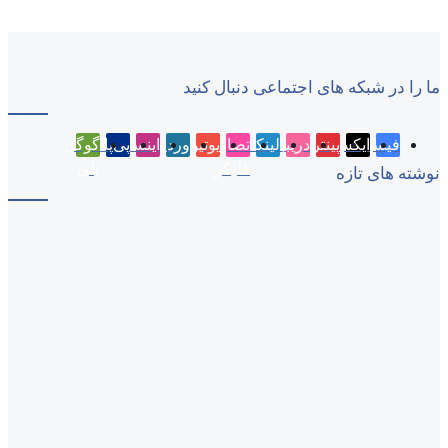
ما را در شبکه های اجتماعی دنبال کنید
فیسبوک
ایکس
پینتریست
دریبببل
لینکداین
تصاویر
یوتیوب
وردپرس
اینستاگرام
پی‌پال
گوگل
فلیکر
پلی
نوشته های تازه