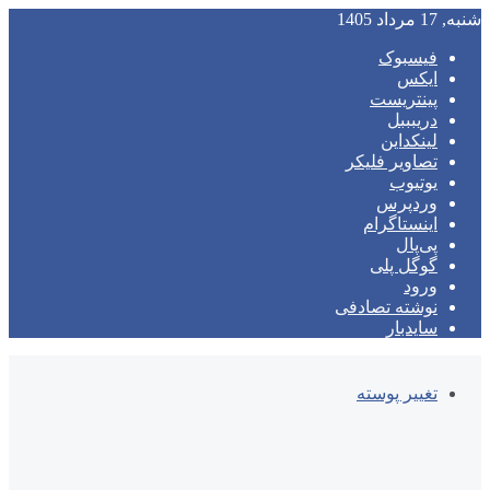
شنبه, 17 مرداد 1405
فیسبوک
ایکس
پینتریست
دریبببل
لینکداین
تصاویر فلیکر
یوتیوب
وردپرس
اینستاگرام
پی‌پال
گوگل پلی
ورود
نوشته تصادفی
سایدبار
تغییر پوسته