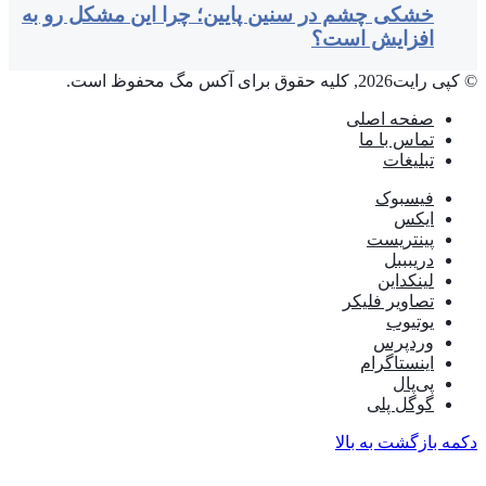
خشکی چشم در سنین پایین؛ چرا این مشکل رو به
افزایش است؟
© کپی رایت2026, کلیه حقوق برای آکس مگ محفوظ است.
صفحه اصلی
تماس با ما
تبلیغات
فیسبوک
ایکس
پینتریست
دریبببل
لینکداین
تصاویر فلیکر
یوتیوب
وردپرس
اینستاگرام
پی‌پال
گوگل پلی
دکمه بازگشت به بالا