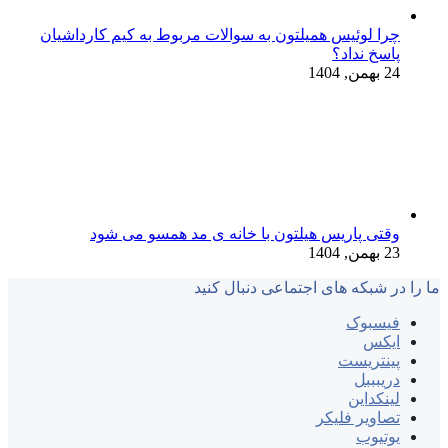
چرا لوئیس همیلتون به سوالات مربوط به کیم کارداشیان
پاسخ نداد؟
24 بهمن, 1404
وقتی پاریس هیلتون با خانه‌ ی مد همسو می شود
23 بهمن, 1404
ما را در شبکه های اجتماعی دنبال کنید
فیسبوک
ایکس
پینتریست
دریبببل
لینکداین
تصاویر فلیکر
یوتیوب