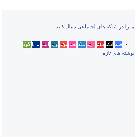
ما را در شبکه های اجتماعی دنبال کنید
فیسبوک
ایکس
پینتریست
دریبببل
لینکداین
تصاویر
یوتیوب
وردپرس
اینستاگرام
پی‌پال
گوگل
فلیکر
پلی
نوشته های تازه