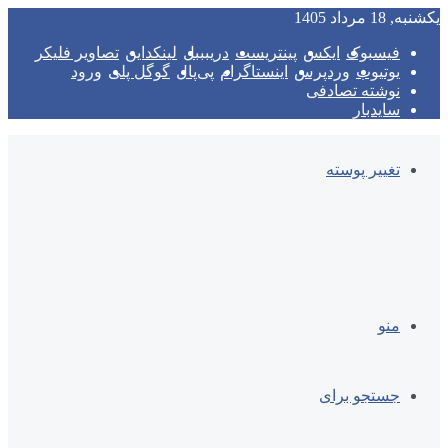
یکشنبه, 18 مرداد 1405
فیسبوک
ایکس
پینتریست
دریبببل
لینکداین
تصاویر فلیکر
یوتیوب
وردپرس
اینستاگرام
پی‌پال
گوگل پلی
ورود
نوشته تصادفی
سایدبار
تغییر پوسته
منو
جستجو برای