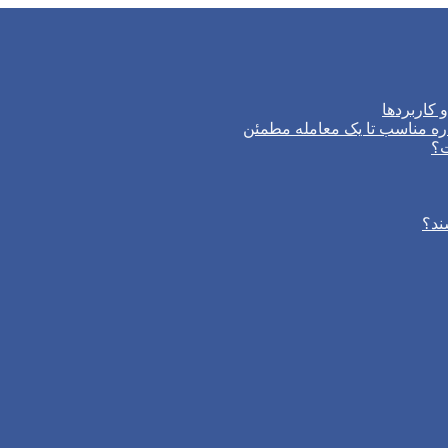
 کاربردها
ره مناسب تا یک معامله مطمئن
ت؟
ند؟