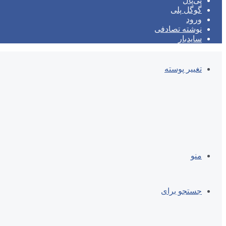
پی‌پال
گوگل پلی
ورود
نوشته تصادفی
سایدبار
تغییر پوسته
منو
جستجو برای