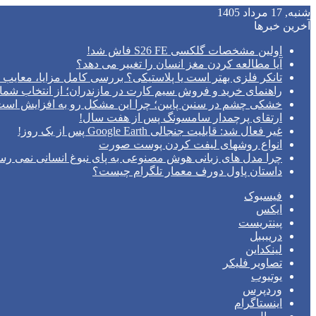
شنبه, 17 مرداد 1405
آخرین خبرها
اولین مشخصات گلکسی S26 FE فاش شد!
آیا مطالعه کردن مغز انسان را تغییر می‌ دهد؟
تانکر فلزی بهتر است یا پلاستیکی؟ بررسی کامل مزایا، معایب و
راهنمای خرید و فروش سیم کارت در مازندران؛ از انتخاب شما
خشکی چشم در سنین پایین؛ چرا این مشکل رو به افزایش اس
ارتقای پرچمدار سامسونگ پس از هفت سال!
غیر فعال شد: قابلیت جنجالی Google Earth پس از یک روز!
انواع روشهای لیفت کردن پوست صورت
چرا مدل‌ های زبانی هوش مصنوعی به پای نبوغ انسانی نمی‌ رس
داستان پاول دورف معمار تلگرام چیست؟
فیسبوک
ایکس
پینتریست
دریبببل
لینکداین
تصاویر فلیکر
یوتیوب
وردپرس
اینستاگرام