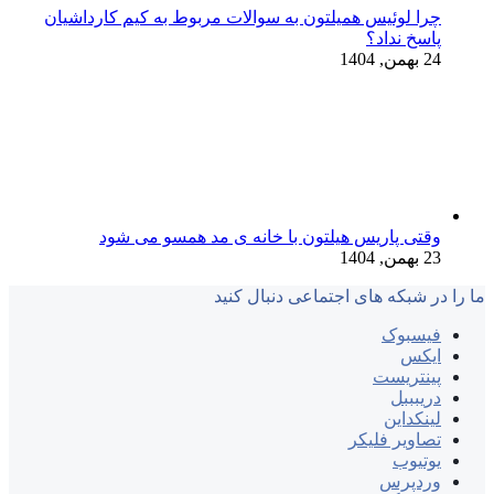
چرا لوئیس همیلتون به سوالات مربوط به کیم کارداشیان
پاسخ نداد؟
24 بهمن, 1404
وقتی پاریس هیلتون با خانه‌ ی مد همسو می شود
23 بهمن, 1404
ما را در شبکه های اجتماعی دنبال کنید
فیسبوک
ایکس
پینتریست
دریبببل
لینکداین
تصاویر فلیکر
یوتیوب
وردپرس