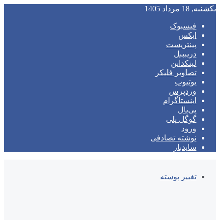
یکشنبه, 18 مرداد 1405
فیسبوک
ایکس
پینتریست
دریبببل
لینکداین
تصاویر فلیکر
یوتیوب
وردپرس
اینستاگرام
پی‌پال
گوگل پلی
ورود
نوشته تصادفی
سایدبار
تغییر پوسته