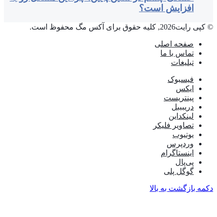
افزایش است؟
© کپی رایت2026, کلیه حقوق برای آکس مگ محفوظ است.
صفحه اصلی
تماس با ما
تبلیغات
فیسبوک
ایکس
پینتریست
دریبببل
لینکداین
تصاویر فلیکر
یوتیوب
وردپرس
اینستاگرام
پی‌پال
گوگل پلی
دکمه بازگشت به بالا