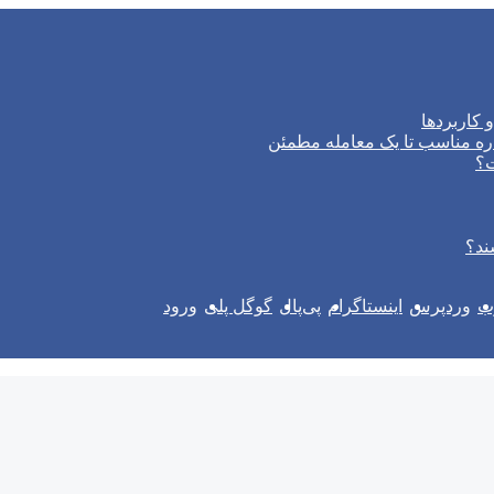
 کاربردها
ره مناسب تا یک معامله مطمئن
ت؟
ند؟
وب
وردپرس
اینستاگرام
پی‌پال
گوگل پلی
ورود