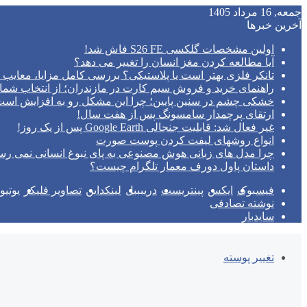
جمعه, 16 مرداد 1405
آخرین خبرها
اولین مشخصات گلکسی S26 FE فاش شد!
آیا مطالعه کردن مغز انسان را تغییر می‌ دهد؟
تانکر فلزی بهتر است یا پلاستیکی؟ بررسی کامل مزایا، معایب و
راهنمای خرید و فروش سیم کارت در مازندران؛ از انتخاب شما
خشکی چشم در سنین پایین؛ چرا این مشکل رو به افزایش اس
ارتقای پرچمدار سامسونگ پس از هفت سال!
غیر فعال شد: قابلیت جنجالی Google Earth پس از یک روز!
انواع روشهای لیفت کردن پوست صورت
چرا مدل‌ های زبانی هوش مصنوعی به پای نبوغ انسانی نمی‌ رس
داستان پاول دورف معمار تلگرام چیست؟
فیسبوک
ایکس
پینتریست
دریبببل
لینکداین
تصاویر فلیکر
یوتی
نوشته تصادفی
سایدبار
تغییر پوسته