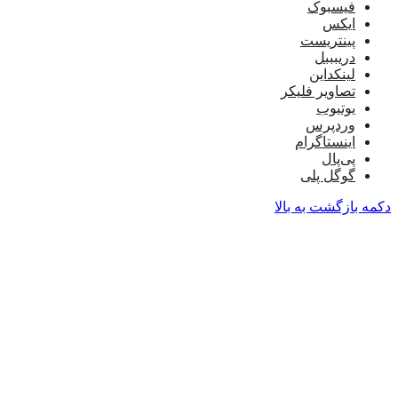
فیسبوک
ایکس
پینتریست
دریبببل
لینکداین
تصاویر فلیکر
یوتیوب
وردپرس
اینستاگرام
پی‌پال
گوگل پلی
دکمه بازگشت به بالا