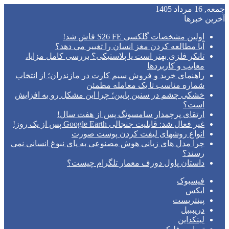
جمعه, 16 مرداد 1405
آخرین خبرها
اولین مشخصات گلکسی S26 FE فاش شد!
آیا مطالعه کردن مغز انسان را تغییر می‌ دهد؟
تانکر فلزی بهتر است یا پلاستیکی؟ بررسی کامل مزایا،
معایب و کاربردها
راهنمای خرید و فروش سیم کارت در مازندران؛ از انتخاب
شماره مناسب تا یک معامله مطمئن
خشکی چشم در سنین پایین؛ چرا این مشکل رو به افزایش
است؟
ارتقای پرچمدار سامسونگ پس از هفت سال!
غیر فعال شد: قابلیت جنجالی Google Earth پس از یک روز!
انواع روشهای لیفت کردن پوست صورت
چرا مدل‌ های زبانی هوش مصنوعی به پای نبوغ انسانی نمی‌
رسند؟
داستان پاول دورف معمار تلگرام چیست؟
فیسبوک
ایکس
پینتریست
دریبببل
لینکداین