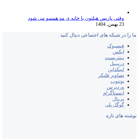
وقتی پاریس هیلتون با خانه‌ ی مد همسو می شود
23 بهمن, 1404
ما را در شبکه های اجتماعی دنبال کنید
فیسبوک
ایکس
پینتریست
دریبببل
لینکداین
تصاویر فلیکر
یوتیوب
وردپرس
اینستاگرام
پی‌پال
گوگل پلی
نوشته های تازه