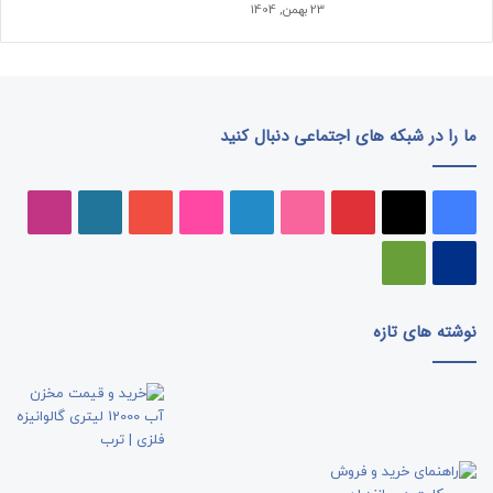
23 بهمن, 1404
ما را در شبکه های اجتماعی دنبال کنید
فیسبوک
ایکس
پینتریست
دریبببل
لینکداین
تصاویر
یوتیوب
وردپرس
اینست
فلیکر
پی‌پال
گوگل
پلی
نوشته های تازه