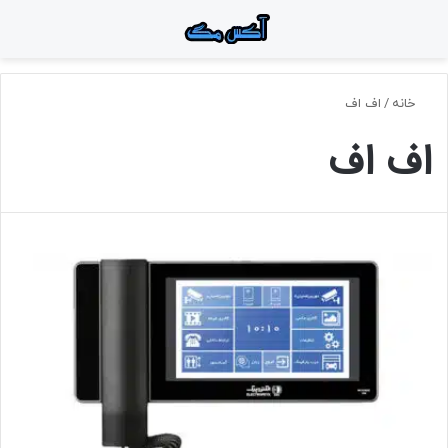
منو
جستجو برای
تغ
خانه
/
اف اف
اف اف