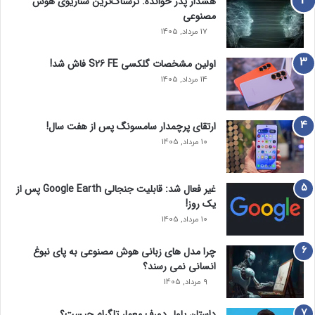
هشدار پدر خوانده: ترسناک‌ترین سناریوی هوش
مصنوعی
17 مرداد, 1405
اولین مشخصات گلکسی S26 FE فاش شد!
14 مرداد, 1405
ارتقای پرچمدار سامسونگ پس از هفت سال!
10 مرداد, 1405
غیر فعال شد: قابلیت جنجالی Google Earth پس از
یک روز!
10 مرداد, 1405
چرا مدل‌ های زبانی هوش مصنوعی به پای نبوغ
انسانی نمی‌ رسند؟
9 مرداد, 1405
داستان پاول دورف معمار تلگرام چیست؟