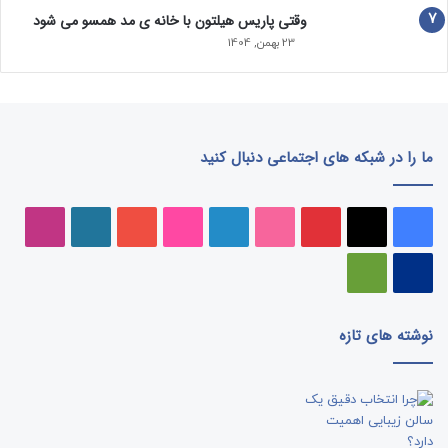
وقتی پاریس هیلتون با خانه‌ ی مد همسو می شود
23 بهمن, 1404
ما را در شبکه های اجتماعی دنبال کنید
فیسبوک
ایکس
پینتریست
دریبببل
لینکداین
تصاویر
یوتیوب
وردپرس
اینست
فلیکر
پی‌پال
گوگل
پلی
نوشته های تازه