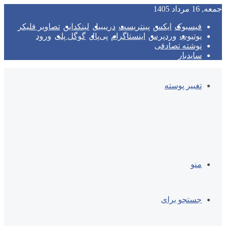
جمعه, 16 مرداد 1405
فیسبوک
ایکس
پینتریست
دریبببل
لینکداین
تصاویر فلیکر
یوتیوب
وردپرس
اینستاگرام
پی‌پال
گوگل پلی
ورود
نوشته تصادفی
سایدبار
تغییر پوسته
منو
جستجو برای