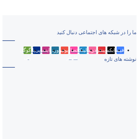
ما را در شبکه های اجتماعی دنبال کنید
فیسبوک
ایکس
پینتریست
دریبببل
لینکداین
تصاویر
یوتیوب
وردپرس
اینستاگرام
پی‌پال
گوگل
فلیکر
پلی
نوشته های تازه