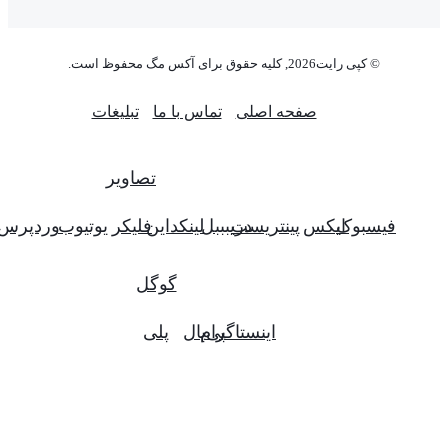
© کپی رایت2026, کلیه حقوق برای آکس مگ محفوظ است.
صفحه اصلی
تماس با ما
تبلیغات
تصاویر
فیسبوک
ایکس
پینتریست
دریبببل
لینکداین
فلیکر
یوتیوب
وردپرس
گوگل
اینستاگرام
پی‌پال
پلی