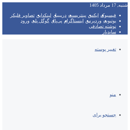
شنبه, 17 مرداد 1405
فیسبوک
ایکس
پینتریست
دریبببل
لینکداین
تصاویر فلیکر
یوتیوب
وردپرس
اینستاگرام
پی‌پال
گوگل پلی
ورود
نوشته تصادفی
سایدبار
تغییر پوسته
منو
جستجو برای