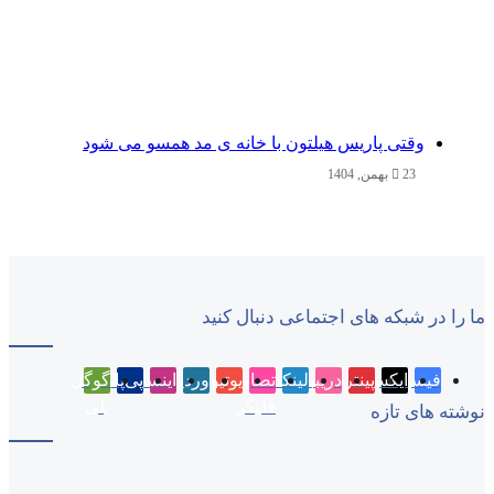
وقتی پاریس هیلتون با خانه‌ ی مد همسو می شود
23 بهمن, 1404
ما را در شبکه های اجتماعی دنبال کنید
فیسبوک
ایکس
پینتریست
دریبببل
لینکداین
تصاویر
یوتیوب
وردپرس
اینستاگرام
پی‌پال
گوگل
فلیکر
پلی
نوشته های تازه