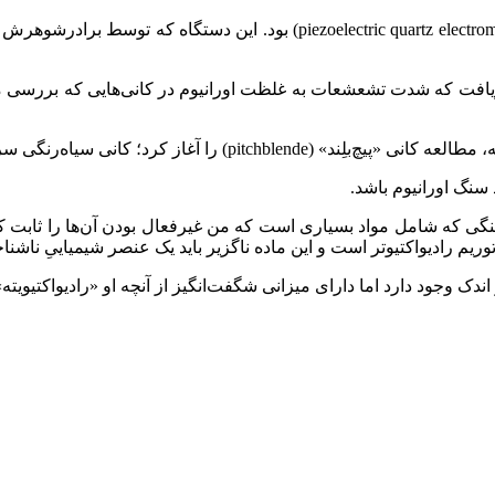
ابزار کلیدی پژوهش ماری کوری، الکترومتر کوارتز پیزوالکتریک (z electrometer
 دریافت که شدت تشعشعات به غلظت اورانیوم در کانی‌هایی که بررسی می
شار از اورانیوم که اغلب در کنار نقره یافت می‌شود.
 سنگ اورانیوم باشد.
ست سنگی که شامل مواد بسیاری است که من غیرفعال بودن آن‌ها را ثابت کر
توریم رادیواکتیوتر است و این ماده ناگزیر باید یک عنصر شیمیاییِ ناشنا
دک وجود دارد اما دارای میزانی شگفت‌انگیز از آنچه او «رادیواکتیویته»