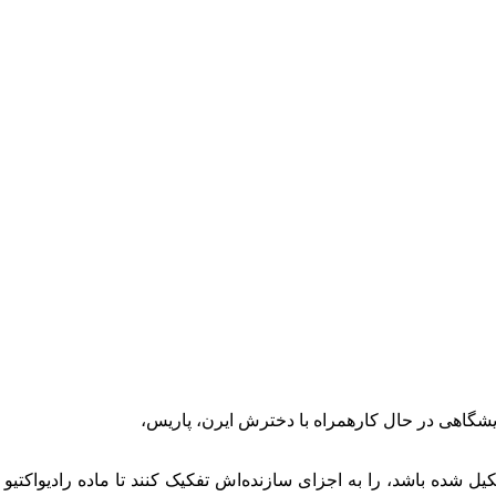
یشگاهی در حال کارهمراه با دخترش ایرن، پاریس،
د تصمیم گرفتند پیچ‌بلند، که می‌تواند از تا ۳۰ کانی تشکیل شده باشد، را به اجزای سازنده‌اش تف