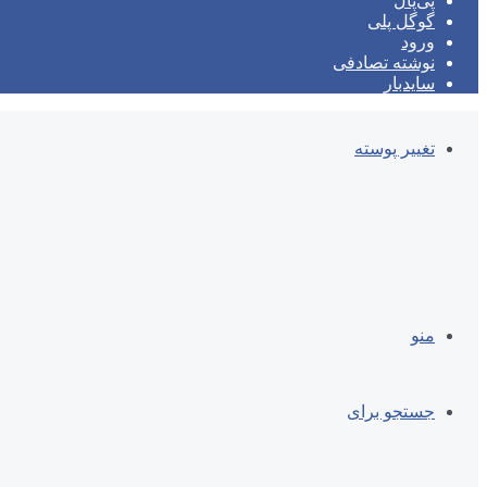
پی‌پال
گوگل پلی
ورود
نوشته تصادفی
سایدبار
تغییر پوسته
منو
جستجو برای