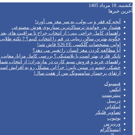
یکشنبه, 18 مرداد 1405
آخرین خبرها
آنچه که فقر و بی‌ پولی، به سر مغز می‌ آورد!
هشدار پدر خوانده: ترسناک‌ترین سناریوی هوش مصنوعی
راهنمای کامل جراحی بینی؛ از انتخاب جراح تا مراقبت های بعد 
چگونه بهترین سالن زیبایی در قم را انتخاب کنیم؟ 7 نکته طلایی قبل از رزرو وقت
اولین مشخصات گلکسی S26 FE فاش شد!
آیا مطالعه کردن مغز انسان را تغییر می‌ دهد؟
تانکر فلزی بهتر است یا پلاستیکی؟ بررسی کامل مزایا، معایب و
راهنمای خرید و فروش سیم کارت در مازندران؛ از انتخاب شما
خشکی چشم در سنین پایین؛ چرا این مشکل رو به افزایش اس
ارتقای پرچمدار سامسونگ پس از هفت سال!
فیسبوک
ایکس
پینتریست
دریبببل
لینکداین
تصاویر فلیکر
یوتیوب
وردپرس
اینستاگرام