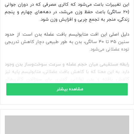
این تغییرات باعث می‌شود که کالری مصرفی که در دوران جوانی
(۲۰ سالگی) باعث حفظ وزن می‌شد، در دهه‌های چهارم و پنجم
زندگی، منجر به تجمع چربی و افزایش وزن شود.
دلیل اصلی این افت متابولیسم بافت عضله بدن است: از حدود
سنین ۳۵ تا ۴۰ سالگی، بدن به‌ طور طبیعی دچار کاهش تدریجی
توده عضلانی می‌شود.
رابطه مستقیمی میان حجم عضله و سرعت سوخت‌وساز بدن وجود
دارد. به این معنا که با کاهش بافت عضلانی، متابولیسم پایه نیز
کاهش یافته و بدن توانایی کمتری برای سوزاندن کالری‌های
مصرفی خواهد داشت.
مشاهده بیشتر
برای مقابله با این روند طبیعی و جلوگیری از چاقی در سنین بالاتر،
دو راهکار اساسی و علمی وجود دارد: نخست، تقویت بافت عضلانی
از طریق فعالیت‌های ورزشی منظم و دوم، مصرف پروتئین کافی و
ن
مناسب در رژیم غذایی.
ی
م