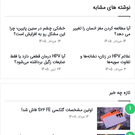
م
ا
نوشته های مشابه
ج
ز
ه
ا
ا
ر
ن
ه
آیا مطالعه کردن مغز انسان را تغییر
خشکی چشم در سنین پایین؛ چرا
ی
ا
می‌ دهد؟
این مشکل رو به افزایش است؟
ر
ی
14 مرداد, 1405
13 مرداد, 1405
ا
ب
ش
ر
علائم HPV در زنان؛ نشانه‌ها و
آیا HPV درمان قطعی دارد یا فقط
ر
ی
تفاوت سویه‌ها
ضایعات زگیل برداشته می‌شود؟
و
ت
3 مرداد, 1405
24 تیر, 1405
ع
ا
ک
ن
ر
ی
د
ا
تازه چه خبر
ب
ه
د
اولین مشخصات گلکسی S26 FE فاش شد!
ن
14 مرداد, 1405
ب
ا
ل