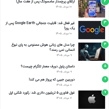
ارتقای پرچمدار سامسونگ پس از هفت سال!
ش
10 مرداد, 1405
ک
س
ت
غیر فعال شد: قابلیت جنجالی Google Earth پس از
ن
یک روز!
س
10 مرداد, 1405
ل
ط
چرا مدل‌ های زبانی هوش مصنوعی به پای نبوغ
ه
انسانی نمی‌ رسند؟
ا
9 مرداد, 1405
پ
ل
و
داستان پاول دورف معمار تلگرام چیست؟
گ
9 مرداد, 1405
و
دوربین جیبی که پرواز هم می‌ کند!
گ
8 مرداد, 1405
ل
!
غول فناوری ۵ تریلیون دلاری شد: رکورد شکنی اپل
7 مرداد, 1405