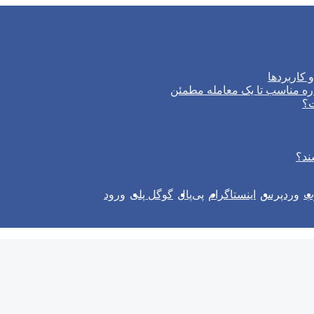
 کاربردها
ره مناسب تا یک معامله مطمئن
ت؟
ند؟
وب
وردپرس
اینستاگرام
پی‌پال
گوگل پلی
ورود