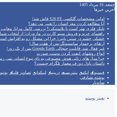
جمعه, 16 مرداد 1405
آخرین خبرها
اولین مشخصات گلکسی S26 FE فاش شد!
آیا مطالعه کردن مغز انسان را تغییر می‌ دهد؟
تانکر فلزی بهتر است یا پلاستیکی؟ بررسی کامل مزایا، معایب و
راهنمای خرید و فروش سیم کارت در مازندران؛ از انتخاب شما
خشکی چشم در سنین پایین؛ چرا این مشکل رو به افزایش اس
ارتقای پرچمدار سامسونگ پس از هفت سال!
غیر فعال شد: قابلیت جنجالی Google Earth پس از یک روز!
انواع روشهای لیفت کردن پوست صورت
چرا مدل‌ های زبانی هوش مصنوعی به پای نبوغ انسانی نمی‌ رس
داستان پاول دورف معمار تلگرام چیست؟
فیسبوک
ایکس
پینتریست
دریبببل
لینکداین
تصاویر فلیکر
یوتی
نوشته تصادفی
سایدبار
تغییر پوسته