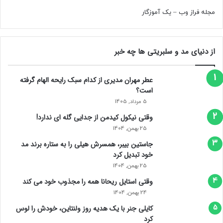
دیگری نیز برای حفاظت از عملکرد شناختی در دوران سالمندی وجود
مجله فراز وب
–
یک آموزگار
دارد.
وانگ گفت: «مطالعه ما نشان می‌دهد مصرف قهوه یا چای
از دنیای مد و سلبریتی ها چه خبر
کافئین‌دار می‌تواند یکی از قطعه‌های این پازل باشد.»
عطر مهران مدیری از کدام سبک رایحه الهام گرفته
است؟
5 مرداد, 1405
وقتی نیکول کیدمن از جدایی گله ای ندارد!
25 بهمن, 1404
جاستین بیبر، همسرش هیلی را به ستاره برند مد
خود تبدیل کرد
25 بهمن, 1404
وقتی استایل ریحانا همه را مجذوب خود می‌ کند
24 بهمن, 1404
کایلی جنر با یک هدیه روز ولنتاین، خودش را لوس
کرد