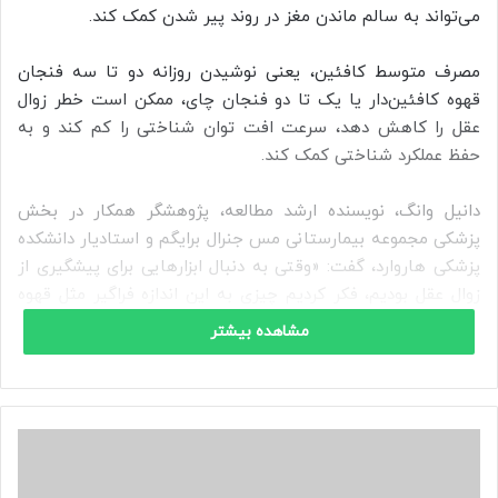
می‌تواند به سالم ماندن مغز در روند پیر شدن کمک کند.
مصرف متوسط کافئین، یعنی نوشیدن روزانه دو تا سه فنجان
قهوه کافئین‌دار یا یک تا دو فنجان چای، ممکن است خطر زوال
عقل را کاهش دهد، سرعت افت توان شناختی را کم کند و به
حفظ عملکرد شناختی کمک کند.
دانیل وانگ، نویسنده ارشد مطالعه، پژوهشگر همکار در بخش
پزشکی مجموعه بیمارستانی مس جنرال برایگم و استادیار دانشکده
پزشکی هاروارد، گفت: «وقتی به دنبال ابزارهایی برای پیشگیری از
زوال عقل بودیم، فکر کردیم چیزی به این اندازه فراگیر مثل قهوه
می‌تواند یک مداخله تغذیه‌ای امیدبخش باشد.»
مشاهده بیشتر
نتایج این پژوهش، منتشرشده در نشریه جاما، نشان داد که
مصرف متوسط کافئین با کاهش حداکثر ۱۸ درصدی خطر زوال عقل
همراه است.
ا
این مزایا در میان شرکت‌کنندگانی که کافئین را در حد متوسط
ی
ل
مصرف می‌کردند، پررنگ‌تر بود.