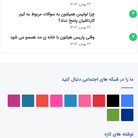
24 بهمن, 1404
چرا لوئیس همیلتون به سوالات مربوط به کیم
کارداشیان پاسخ نداد؟
24 بهمن, 1404
وقتی پاریس هیلتون با خانه‌ ی مد همسو می شود
23 بهمن, 1404
ما را در شبکه های اجتماعی دنبال کنید
فیسبوک
ایکس
پینتریست
دریبببل
لینکداین
تصاویر
یوتیوب
وردپرس
اینست
فلیکر
پی‌پال
گوگل
پلی
نوشته های تازه