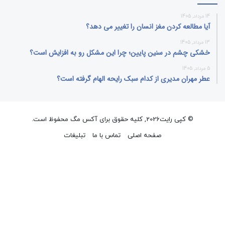
14 مرداد, 1405
آیا مطالعه کردن مغز انسان را تغییر می‌ دهد؟
13 مرداد, 1405
خشکی چشم در سنین پایین؛ چرا این مشکل رو به افزایش است؟
5 مرداد, 1405
عطر مهران مدیری از کدام سبک رایحه الهام گرفته است؟
© کپی رایت2026, کلیه حقوق برای آکس مگ محفوظ است.
صفحه اصلی
تماس با ما
تبلیغات
فیسبوک
ایکس
پینتریست
دریبببل
لینکداین
تصاویر
یوتیوب
وردپر
فلیکر
اینستاگرام
پی‌پال
گوگل
پلی