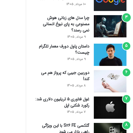
10 مرداد, 1405
چرا مدل‌ های زبانی هوش
مصنوعی به پای نبوغ انسانی
نمی‌ رسند؟
9 مرداد, 1405
داستان پاول دورف معمار تلگرام
چیست؟
9 مرداد, 1405
دوربین جیبی که پرواز هم می‌
کند!
8 مرداد, 1405
غول فناوری ۵ تریلیون دلاری شد:
رکورد شکنی اپل
7 مرداد, 1405
گلکسی S26 FE با این ویژگی
راهی بازار می شود