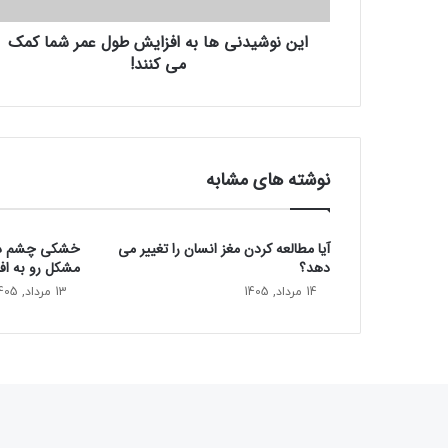
ن
این نوشیدنی ها به افزایش طول عمر شما کمک
ی
می کنند!
ه
ا
ب
ه
ا
ف
نوشته های مشابه
ز
ا
ی
آیا مطالعه کردن مغز انسان را تغییر می‌
خشکی چشم در 
ش
دهد؟
مشکل رو به ا
ط
و
14 مرداد, 1405
13 مرداد, 1405
ل
ع
م
ر
ش
م
ا