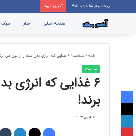
پنجشنبه, 15 مرداد 1405
آخرین خبرها
صفحه اصلی
اخبار
سبک ز
خانه
/
سلامت
/
6 غذایی که انرژی بدن شما را از بین می برند!
سلامت
6 غذایی که انرژی بد
فیسبوک
برند!
ایکس
لینکداین
13 آبان, 1403
پینتریست
فیسبوک
ایکس
لینکداین