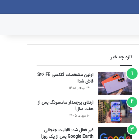
وک
یکس
پینتریست
دریبببل
لینکداین
یوتیوب
تصاویر فلیکر
وردپرس
پی‌پال
اینستاگرام
گوگل پلی
ورود
سایدبار
نوشته تصادفی
جستجو برای
تازه چه خبر
اولین مشخصات گلکسی S26 FE
فاش شد!
14 مرداد, 1405
ارتقای پرچمدار سامسونگ پس از
هفت سال!
10 مرداد, 1405
غیر فعال شد: قابلیت جنجالی
Google Earth پس از یک روز!