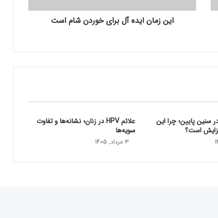
ی
این زمان ایده آل برای خوردن شام است
د
ه
آ
ل
ب
ر
ا
ی
خ
و
سنین پایین؛ چرا این
علائم HPV در زنان؛ نشانه‌ها و تفاوت
ر
فزایش است؟
سویه‌ها
د
ن
3 مرداد, 1405
ش
ا
م
ا
س
ت