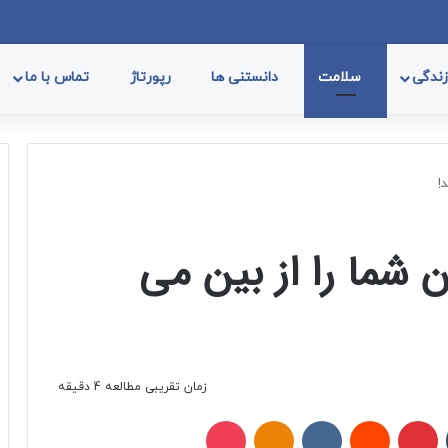
فیسب
ا
ندگی
سلامت
دانستنی ها
رپورتاژ
تماس با ما
ن شما را از بین می
زمان تقریبی مطالعه 4 دقیقه
تامبلر
پینتریست
Reddit
VKontakte
Odnoklassniki
پاکت