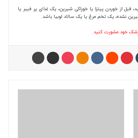
قبل از خوردن پیتزا یا خوراکی شیرین، یک غذای پر فیبر یا
رین نشده، یک تخم مرغ یا یک سالاد لوبیا باشد.
زشک خود مشورت کنید.
تامبلر
پینتریست
Reddit
VKontakte
Odnoklassniki
پاکت
اشتراک با ایمیل
چاپ
ا
ی
ن
ز
م
ا
ن
ا