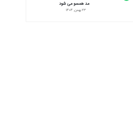
مد همسو می شود
23 بهمن, 1404