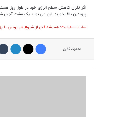
اگر نگران کاهش سطح انرژی خود در طول روز هستید، 
پروتئین بالا بخورید. این می تواند یک مشت آجیل شی
سلب مسئولیت: همیشه قبل از شروع هر روتین با پ
فیسبوک
ایکس
لینکداین
اشتراک گذاری
ا
ی
ن
ن
و
ش
ی
د