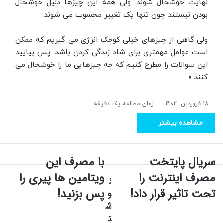
نهایت خوشحال شوند. ولی همه این چیزها دلیل خوشحال
بودن نیستند چون تنها یک تغییر محسوب می‌ شوند.
ولی گاهی از چیزهای خیلی کوچک انرژی می‌ گیریم که ممکن
است عوامل مهمتری برای شاد زندگی کردن باشد. پس بیایید
این سوالات را مطرح کنیم که چه چیزهایی ما را خوشحال می‌
کنند.»
18 فروردین, 1404
زمان مطالعه یک دقیقه
مشاهده بیشتر
سریال پایتخت
با مصرف این
س
ب
ر
ا
مصرف اینترنت را
ویتامین‌ ها پیری را
ن
ی
م
تحت تاثیر قرار داد!
پس بزنید!
ا
ص
و
ل
ر
ش
پ
ف
ت
ا
ا