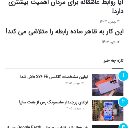
آیا روابط عاشقانه برای مردان اهمیت بیشتری
ا
ن
دارد!
ث
ی
ی
د
ر
!
3 بهمن, 1403
ق
این کار به ظاهر ساده رابطه را متلاشی می کند!
ر
ا
12 دی, 1403
ر
د
ا
تازه چه خبر
د
!
اولین مشخصات گلکسی S26 FE فاش شد!
14 مرداد, 1405
ارتقای پرچمدار سامسونگ پس از هفت سال!
10 مرداد, 1405
غیر فعال شد: قابلیت جنجالی Google Earth پس از