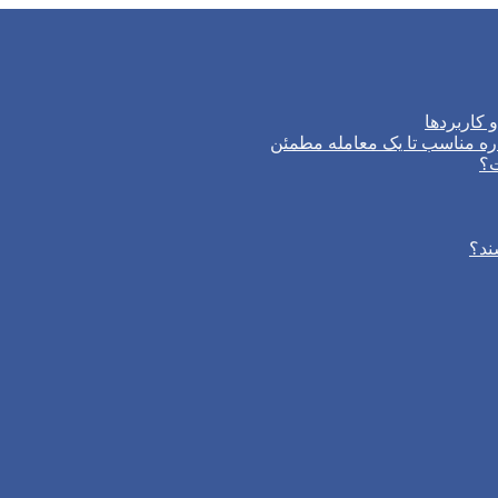
 کاربردها
ره مناسب تا یک معامله مطمئن
ت؟
ند؟