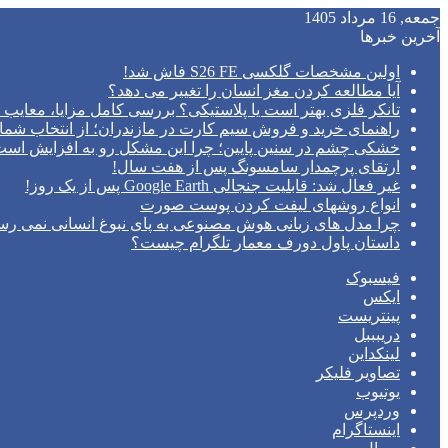
جمعه, 16 مرداد 1405
آخرین خبرها
اولین مشخصات گلکسی S26 FE فاش شد!
آیا مطالعه کردن مغز انسان را تغییر می‌ دهد؟
تانکر فلزی بهتر است یا پلاستیکی؟ بررسی کامل مزایا، معایب و
راهنمای خرید و فروش سیم کارت در مازندران؛ از انتخاب شما
خشکی چشم در سنین پایین؛ چرا این مشکل رو به افزایش اس
ارتقای پرچمدار سامسونگ پس از هفت سال!
غیر فعال شد: قابلیت جنجالی Google Earth پس از یک روز!
انواع روشهای لیفت کردن پوست صورت
چرا مدل‌ های زبانی هوش مصنوعی به پای نبوغ انسانی نمی‌ رس
داستان پاول دورف معمار تلگرام چیست؟
فیسبوک
ایکس
پینتریست
دریبببل
لینکداین
تصاویر فلیکر
یوتیوب
وردپرس
اینستاگرام