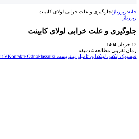
خانه
/
رپورتاژ
/
جلوگیری و علت خرابی لولای کابینت
رپورتاژ
جلوگیری و علت خرابی لولای کابینت
12 خرداد, 1404
زمان تقریبی مطالعه 4 دقیقه
فیسبوک
ایکس
لینکداین
تامبلر
پینتریست
Odnoklassniki
VKontakte
it