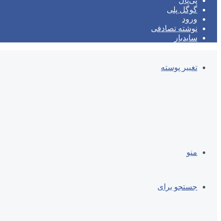
پی‌پال
گوگل پلی
ورود
نوشته تصادفی
سایدبار
تغییر پوسته
منو
جستجو برای