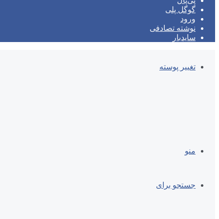
پی‌پال
گوگل پلی
ورود
نوشته تصادفی
سایدبار
تغییر پوسته
منو
جستجو برای