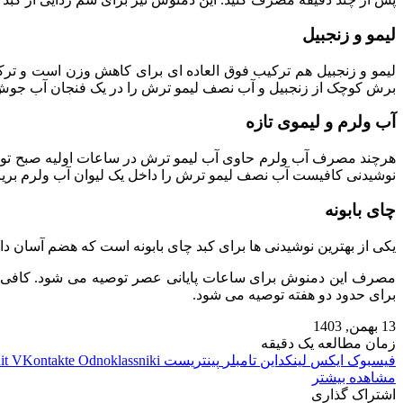
لیمو و زنجبیل
برش کوچک از زنجبیل و آب نصف لیمو ترش را در یک فنجان آب جوش بریزید، ۱۰ تا ۱۵ دقیقه صبر کنید و سپس آن را بنوشید. برای نتیجه بهتر مصرف سه نوبت در هفته از این ن
آب ولرم و لیموی تازه
هرچند مصرف آب ولرم حاوی آب لیمو ترش در ساعات اولیه صبح توصیه
نوشیدنی‌ کافیست آب نصف لیمو ترش را داخل یک لیوان آب ولرم بریزید
چای بابونه
یکی از بهترین نوشیدنی‌ ها برای کبد چای بابونه است که هضم آسان دار
مصرف این دمنوش برای ساعات پایانی عصر توصیه می‌ شود. کافی اس
برای حدود دو هفته توصیه می‌ شود.
13 بهمن, 1403
زمان مطالعه یک دقیقه
فیسبوک
ایکس
لینکداین
تامبلر
پینتریست
Odnoklassniki
VKontakte
it
مشاهده بیشتر
اشتراک گذاری