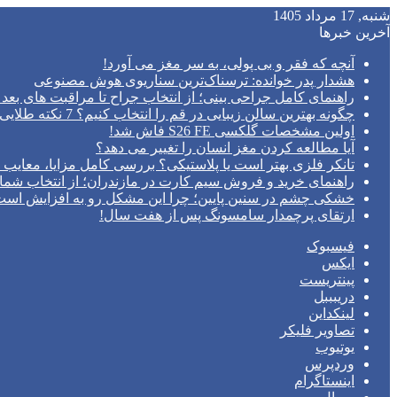
شنبه, 17 مرداد 1405
آخرین خبرها
آنچه که فقر و بی‌ پولی، به سر مغز می‌ آورد!
هشدار پدر خوانده: ترسناک‌ترین سناریوی هوش مصنوعی
راهنمای کامل جراحی بینی؛ از انتخاب جراح تا مراقبت های بعد 
چگونه بهترین سالن زیبایی در قم را انتخاب کنیم؟ 7 نکته طلایی قبل از رزرو وقت
اولین مشخصات گلکسی S26 FE فاش شد!
آیا مطالعه کردن مغز انسان را تغییر می‌ دهد؟
تانکر فلزی بهتر است یا پلاستیکی؟ بررسی کامل مزایا، معایب و
راهنمای خرید و فروش سیم کارت در مازندران؛ از انتخاب شما
خشکی چشم در سنین پایین؛ چرا این مشکل رو به افزایش اس
ارتقای پرچمدار سامسونگ پس از هفت سال!
فیسبوک
ایکس
پینتریست
دریبببل
لینکداین
تصاویر فلیکر
یوتیوب
وردپرس
اینستاگرام