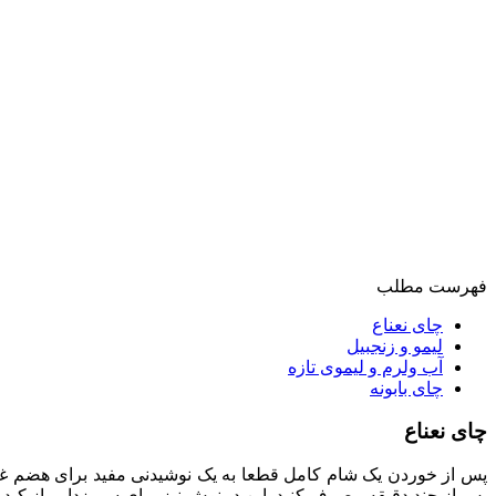
فهرست مطلب
چای نعناع
لیمو و زنجبیل
آب ولرم و لیموی تازه
چای بابونه
چای نعناع
پس از خوردن یک شام کامل قطعا به یک نوشیدنی مفید برای هضم غذا نی
پس از چند دقیقه مصرف کنید. این دمنوش نیز برای سم‌ زدایی از کبد 