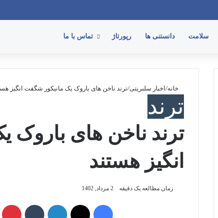
فیسبو
ا
سلامت
دانستنی ها
رپورتاژ
تماس با ما
خانه
/
اخبار سلبریتی
/
ترند ناخن‌ های باروک یک مانیکور شگفت انگیز هست
ترند
ترند ناخن‌ های باروک 
انگیز هستند
زمان مطالعه یک دقیقه
2 مرداد, 1402
فیسبوک
ایکس
لینکداین
تامبلر
پینتریست