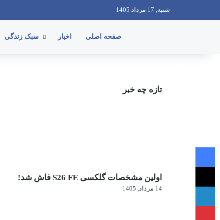
شنبه, 17 مرداد 1405
صفحه اصلی
اخبار
سبک زندگی
تازه چه خبر
فیسبوک
ایکس
اولین مشخصات گلکسی S26 FE فاش شد!
لینکداین
14 مرداد, 1405
پینتریست