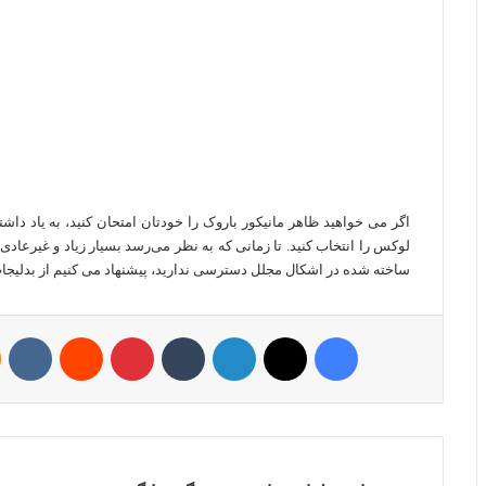
اگر می خواهید ظاهر مانیکور باروک را خودتان امتحان کنید، به یاد داش
لوکس را انتخاب کنید. تا زمانی که به نظر می‌رسد بسیار زیاد و غیرعادی 
ساخته شده در اشکال مجلل دسترسی ندارید، پیشنهاد می کنیم از بدلیجات
فیسبوک
ایکس
لینکداین
تامبلر
پینتریست
Reddit
VKontakte
niki
1
م