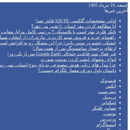
جمعه, 16 مرداد 1405
آخرین خبرها
اولین مشخصات گلکسی S26 FE فاش شد!
آیا مطالعه کردن مغز انسان را تغییر می‌ دهد؟
تانکر فلزی بهتر است یا پلاستیکی؟ بررسی کامل مزایا، معایب و
راهنمای خرید و فروش سیم کارت در مازندران؛ از انتخاب شما
خشکی چشم در سنین پایین؛ چرا این مشکل رو به افزایش اس
ارتقای پرچمدار سامسونگ پس از هفت سال!
غیر فعال شد: قابلیت جنجالی Google Earth پس از یک روز!
انواع روشهای لیفت کردن پوست صورت
چرا مدل‌ های زبانی هوش مصنوعی به پای نبوغ انسانی نمی‌ رس
داستان پاول دورف معمار تلگرام چیست؟
فیسبوک
ایکس
پینتریست
دریبببل
لینکداین
تصاویر فلیکر
یوتیوب
وردپرس
اینستاگرام