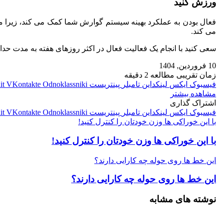
ورزش کنید
فعال بودن به عملکرد بهینه سیستم گوارش شما کمک می‌ کند، زیرا می
می‌ کند.
سعی کنید با انجام یک فعالیت فعال در اکثر روزهای هفته به مدت حداقل ۳۰ تا ۶۰ دقیقه، بیشترین فواید را از ورزش ببرید و بعد از آن از نوشیدنی‌ های ورزشی شیرین صرف ن
10 فروردین, 1404
زمان تقریبی مطالعه 2 دقیقه
فیسبوک
ایکس
لینکداین
تامبلر
پینتریست
Odnoklassniki
VKontakte
it
مشاهده بیشتر
اشتراک گذاری
فیسبوک
ایکس
لینکداین
تامبلر
پینتریست
Odnoklassniki
VKontakte
it
با این خوراکی ها وزن خودتان را کنترل کنید!
با این خوراکی ها وزن خودتان را کنترل کنید!
این خط‌ ها روی حوله‌ چه کارایی دارند؟
این خط‌ ها روی حوله‌ چه کارایی دارند؟
نوشته های مشابه