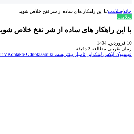
خانه
/
سلامت
/
با این راهکار های ساده از شر نفخ خلاص شوید
سلامت
با این راهکار های ساده از شر نفخ خلاص شوی
10 فروردین, 1404
زمان تقریبی مطالعه 2 دقیقه
فیسبوک
ایکس
لینکداین
تامبلر
پینتریست
Odnoklassniki
VKontakte
it