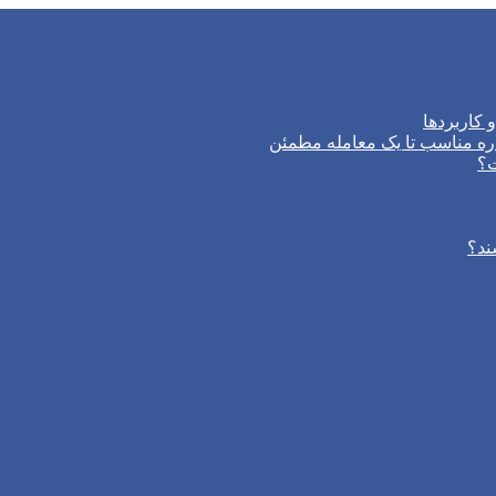
 کاربردها
ره مناسب تا یک معامله مطمئن
ت؟
ند؟