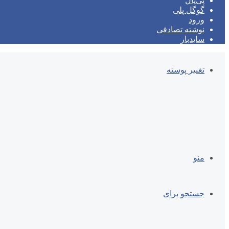
پی‌پال
گوگل پلی
ورود
نوشته تصادفی
سایدبار
تغییر پوسته
منو
جستجو برای