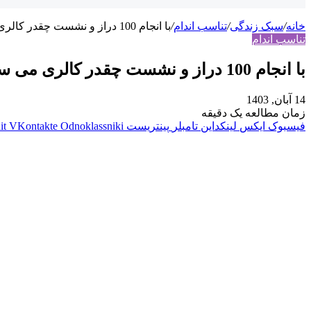
خانه
/
سبک زندگی
/
تناسب اندام
/
با انجام 100 دراز و نشست چقدر کالری می سوزانید؟
تناسب اندام
با انجام 100 دراز و نشست چقدر کالری می سوزانید؟
14 آبان, 1403
زمان مطالعه یک دقیقه
فیسبوک
ایکس
لینکداین
تامبلر
پینتریست
Odnoklassniki
VKontakte
it