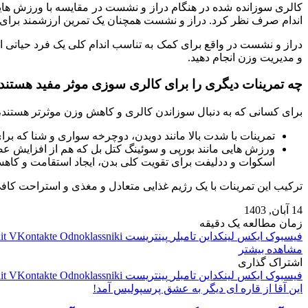
کالری سوزانده شده در هنگام دراز و نشست در مقایسه با ورزش هایی 
اندام صرف نظر کرد. دراز و نشست همچنان یک تمرین ارزشمند برای 
دراز و نشست در واقع برای کمک به تناسب اندام کلی یک فرد حیاتی اس
و مدیریت وزن انجام دهید.
چه تمرینات دیگری را برای کالری سوزی موثر مفید هستند
برای کسانی که به دنبال سوزاندن کالری و کاهش وزن موثرتر هستند، ا
تمرینات با شدت بالا مانند دویدن، دوچرخه سواری و شنا که بر
ورزش هایی مانند بورپی و سوئینگ کتل بل که هم از افزایش عض
اسکوات و ددلیفت برای تقویت کلی بدن، ایجاد استقامت و کاه
ترکیب این تمرینات با یک رژیم غذایی متعادل و مغذی و استراحت کاف
14 آبان, 1403
زمان مطالعه یک دقیقه
فیسبوک
ایکس
لینکداین
تامبلر
پینتریست
Odnoklassniki
VKontakte
it
مشاهده بیشتر
اشتراک گذاری
فیسبوک
ایکس
لینکداین
تامبلر
پینتریست
Odnoklassniki
VKontakte
it
این آقا از قاره ای دیگر به عشق پرسپولیس آمد!