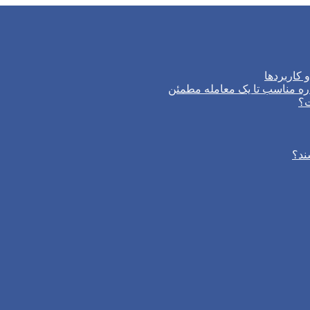
 کاربردها
ره مناسب تا یک معامله مطمئن
ت؟
ند؟