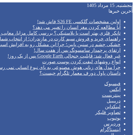
پنجشنبه, 15 مرداد 1405
آخرین خبرها
اولین مشخصات گلکسی S26 FE فاش شد!
آیا مطالعه کردن مغز انسان را تغییر می‌ دهد؟
تانکر فلزی بهتر است یا پلاستیکی؟ بررسی کامل مزایا، معایب و
راهنمای خرید و فروش سیم کارت در مازندران؛ از انتخاب شما
خشکی چشم در سنین پایین؛ چرا این مشکل رو به افزایش اس
ارتقای پرچمدار سامسونگ پس از هفت سال!
غیر فعال شد: قابلیت جنجالی Google Earth پس از یک روز!
انواع روشهای لیفت کردن پوست صورت
چرا مدل‌ های زبانی هوش مصنوعی به پای نبوغ انسانی نمی‌ رس
داستان پاول دورف معمار تلگرام چیست؟
فیسبوک
ایکس
پینتریست
دریبببل
لینکداین
تصاویر فلیکر
یوتیوب
وردپرس
اینستاگرام