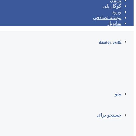
پی‌پال
گوگل پلی
ورود
نوشته تصادفی
سایدبار
تغییر پوسته
منو
جستجو برای