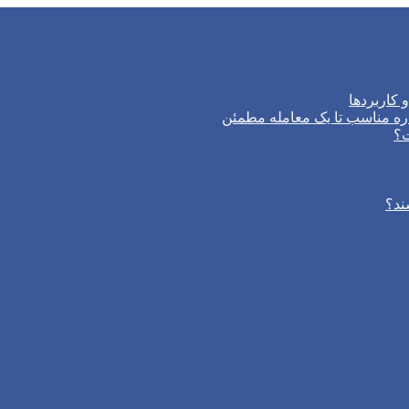
 کاربردها
ره مناسب تا یک معامله مطمئن
ت؟
ند؟