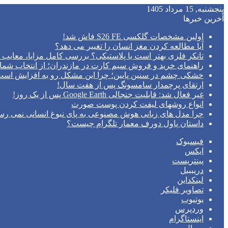
پنجشنبه, 15 مرداد 1405
آخرین خبرها
اولین مشخصات گلکسی S26 FE فاش شد!
آیا مطالعه کردن مغز انسان را تغییر می‌ دهد؟
تانکر فلزی بهتر است یا پلاستیکی؟ بررسی کامل مزایا، معایب و
راهنمای خرید و فروش سیم کارت در مازندران؛ از انتخاب شما
خشکی چشم در سنین پایین؛ چرا این مشکل رو به افزایش اس
ارتقای پرچمدار سامسونگ پس از هفت سال!
غیر فعال شد: قابلیت جنجالی Google Earth پس از یک روز!
انواع روشهای لیفت کردن پوست صورت
چرا مدل‌ های زبانی هوش مصنوعی به پای نبوغ انسانی نمی‌ رس
داستان پاول دورف معمار تلگرام چیست؟
فیسبوک
ایکس
پینتریست
دریبببل
لینکداین
تصاویر فلیکر
یوتیوب
وردپرس
اینستاگرام