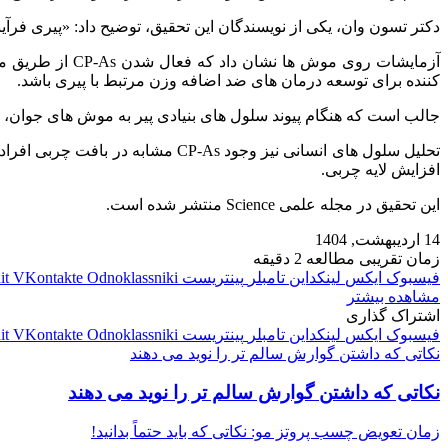
دکتر تسون وان، یکی از نویسندگان این تحقیق، توضیح داد: «پیری فرآین
کننده برای توسعه درمان‌ های ضد اضافه وزن مرتبط با پیری باشد.
جالب است که هنگام پیوند سلول‌ های بنیادی پیر به موش‌ های جوان، ا
تحلیل سلول‌ های انسانی نیز وجود 
افزایش لایه چربی.
این تحقیق در مجله علمی Science منتشر شده است.
14 اردیبهشت, 1404
زمان تقریبی مطالعه 2 دقیقه
فیسبوک
ایکس
لینکداین
تامبلر
پینتریست
Odnoklassniki
VKontakte
it
مشاهده بیشتر
اشتراک گذاری
فیسبوک
ایکس
لینکداین
تامبلر
پینتریست
Odnoklassniki
VKontakte
it
نکاتی که داشتن گوارش سالم‌ تر را نوید می دهند
نکاتی که داشتن گوارش سالم‌ تر را نوید می دهند
زمان تعویض چسب پروتز مو: نکاتی که باید حتماً بدانید!