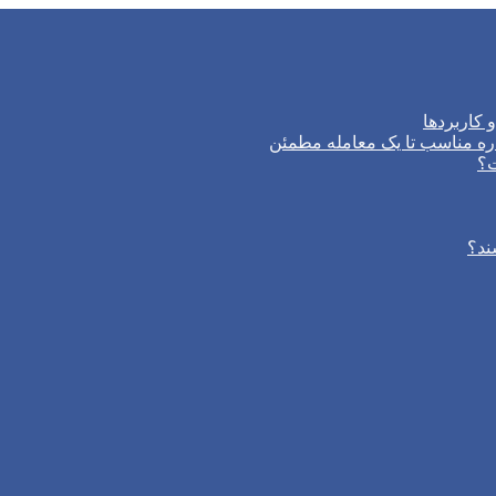
 کاربردها
ره مناسب تا یک معامله مطمئن
ت؟
ند؟