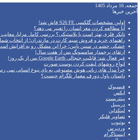
جمعه, 16 مرداد 1405
آخرین خبرها
اولین مشخصات گلکسی S26 FE فاش شد!
آیا مطالعه کردن مغز انسان را تغییر می‌ دهد؟
تانکر فلزی بهتر است یا پلاستیکی؟ بررسی کامل مزایا، معایب و
راهنمای خرید و فروش سیم کارت در مازندران؛ از انتخاب شما
خشکی چشم در سنین پایین؛ چرا این مشکل رو به افزایش اس
ارتقای پرچمدار سامسونگ پس از هفت سال!
غیر فعال شد: قابلیت جنجالی Google Earth پس از یک روز!
انواع روشهای لیفت کردن پوست صورت
چرا مدل‌ های زبانی هوش مصنوعی به پای نبوغ انسانی نمی‌ رس
داستان پاول دورف معمار تلگرام چیست؟
فیسبوک
ایکس
پینتریست
دریبببل
لینکداین
تصاویر فلیکر
یوتیوب
وردپرس
اینستاگرام