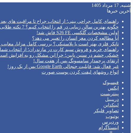
شنبه, 17 مرداد 1405
آخرین خبرها
راهنمای کامل جراحی بینی؛ از انتخاب جراح تا مراقبت های بعد 
چگونه بهترین سالن زیبایی در قم را انتخاب کنیم؟ 7 نکته طلایی قبل از رزرو وقت
اولین مشخصات گلکسی S26 FE فاش شد!
آیا مطالعه کردن مغز انسان را تغییر می‌ دهد؟
تانکر فلزی بهتر است یا پلاستیکی؟ بررسی کامل مزایا، معایب و
راهنمای خرید و فروش سیم کارت در مازندران؛ از انتخاب شما
خشکی چشم در سنین پایین؛ چرا این مشکل رو به افزایش اس
ارتقای پرچمدار سامسونگ پس از هفت سال!
غیر فعال شد: قابلیت جنجالی Google Earth پس از یک روز!
انواع روشهای لیفت کردن پوست صورت
فیسبوک
ایکس
پینتریست
دریبببل
لینکداین
تصاویر فلیکر
یوتیوب
وردپرس
اینستاگرام