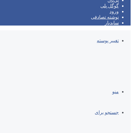
پی‌پال
گوگل پلی
ورود
نوشته تصادفی
سایدبار
تغییر پوسته
منو
جستجو برای