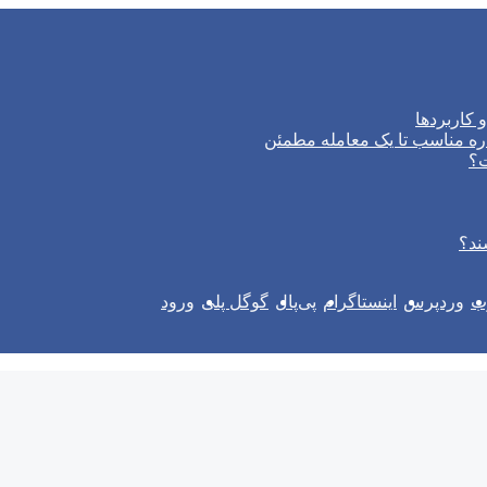
 کاربردها
ره مناسب تا یک معامله مطمئن
ت؟
ند؟
وب
وردپرس
اینستاگرام
پی‌پال
گوگل پلی
ورود