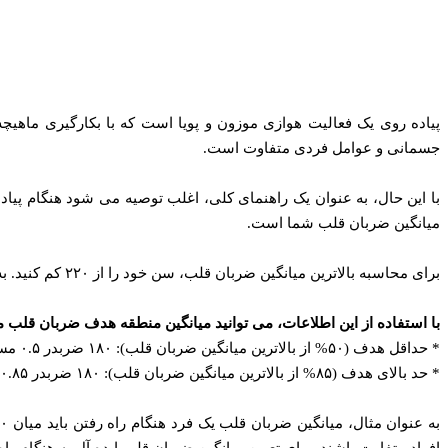
پیاده‌ روی یک فعالیت هوازی موزون و پویا است که با بکارگیری ماهیچ
جسمانی و عوامل فردی متفاوت است.
میانگین ضربان قلب شما است.
برای محاسبه بالاترین میانگین ضربان قلب، سن خود را از ۲۲۰ کم کنید. به عنوان مثال، اگر ۴۰ ساله هستید، حداکثر ضربان قلبتان ۱۸۰ نبض در دقیقه تخمین زده می‌ شود.
با استفاده از این اطلاعات، می‌ توانید میانگین منطقه هدف ضربان قلب مور
* حداقل هدف (۵۰% از بالاترین میانگین ضربان قلب): ۱۸۰ ضربدر ۰.۵ مساوی است با ۹۰ نبض در دقیقه.
* حد بالای هدف (۸۵% از بالاترین میانگین ضربان قلب): ۱۸۰ ضربدر ۰.۸۵ مساوی است با ۱۵۳ نبض در دقیقه.
افراد متفاوت باشند. برای تعیین میانگین ضربان قلب ایده‌ آل به هنگام ر