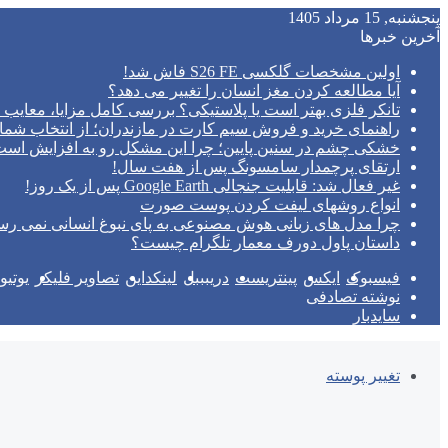
پنجشنبه, 15 مرداد 1405
آخرین خبرها
اولین مشخصات گلکسی S26 FE فاش شد!
آیا مطالعه کردن مغز انسان را تغییر می‌ دهد؟
تانکر فلزی بهتر است یا پلاستیکی؟ بررسی کامل مزایا، معایب و
راهنمای خرید و فروش سیم کارت در مازندران؛ از انتخاب شما
خشکی چشم در سنین پایین؛ چرا این مشکل رو به افزایش اس
ارتقای پرچمدار سامسونگ پس از هفت سال!
غیر فعال شد: قابلیت جنجالی Google Earth پس از یک روز!
انواع روشهای لیفت کردن پوست صورت
چرا مدل‌ های زبانی هوش مصنوعی به پای نبوغ انسانی نمی‌ رس
داستان پاول دورف معمار تلگرام چیست؟
فیسبوک
ایکس
پینتریست
دریبببل
لینکداین
تصاویر فلیکر
یوتی
نوشته تصادفی
سایدبار
تغییر پوسته