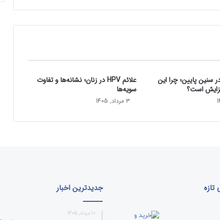
د
غ
ذ
ا
ی
ی
پ
سنین پایین؛ چرا این
علائم HPV در زنان؛ نشانه‌ها و تفاوت
و
فزایش است؟
سویه‌ها
س
ت
3 مرداد, 1405
ی
ج
و
ا
ن
ت
ر
د
تازه
جدیدترین اخبار
ا
ش
10 مرداد, 1405
ت