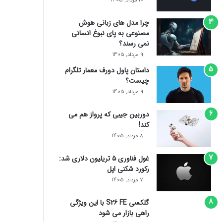
10 مرداد, 1405
چرا مدل‌ های زبانی هوش
مصنوعی به پای نبوغ انسانی
نمی‌ رسند؟
9 مرداد, 1405
داستان پاول دورف معمار تلگرام
چیست؟
9 مرداد, 1405
دوربین جیبی که پرواز هم می‌
کند!
8 مرداد, 1405
غول فناوری ۵ تریلیون دلاری شد:
رکورد شکنی اپل
7 مرداد, 1405
گلکسی S26 FE با این ویژگی
راهی بازار می شود