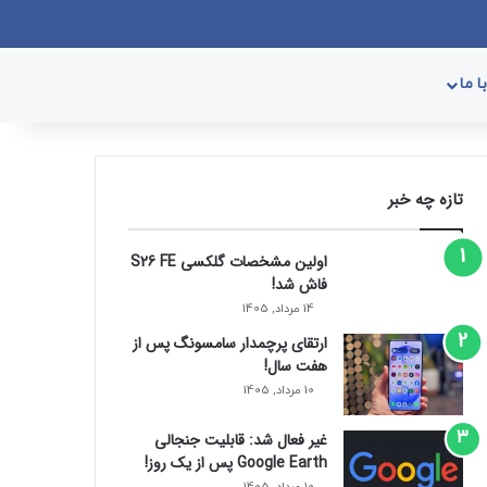
وک
یکس
پینتریست
دریبببل
لینکداین
یوتیوب
تصاویر فلیکر
وردپرس
پی‌پال
اینستاگرام
گوگل پلی
ورود
سایدبار
نوشته تصادفی
جستجو برای
 ما
تازه چه خبر
اولین مشخصات گلکسی S26 FE
فاش شد!
14 مرداد, 1405
ارتقای پرچمدار سامسونگ پس از
هفت سال!
10 مرداد, 1405
غیر فعال شد: قابلیت جنجالی
Google Earth پس از یک روز!