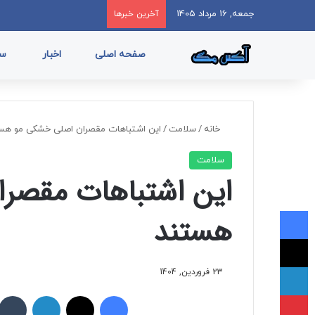
جمعه, 16 مرداد 1405
آخرین خبرها
صفحه اصلی
اخبار
سب
خانه
/
سلامت
/
این اشتباهات مقصران اصلی خشکی مو هس
سلامت
این اشتباهات مقصر
فیسبوک
هستند
ایکس
لینکداین
23 فروردین, 1404
پینتریست
فیسبوک
ایکس
لینکداین