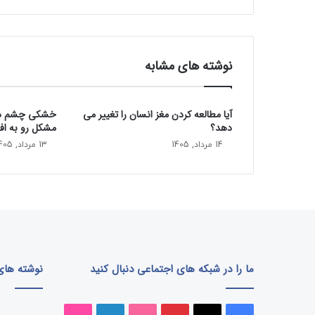
د
گ
ی
ن
نوشته های مشابه
ب
ا
ش
آیا مطالعه کردن مغز انسان را تغییر می‌
خشکی چشم در 
ی
دهد؟
مشکل رو به ا
د
!
14 مرداد, 1405
13 مرداد, 1405
7
ر
ا
ه
ح
ل
ب
ه
ما را در شبکه های اجتماعی دنبال کنید
نوشته های 
د
ا
ش