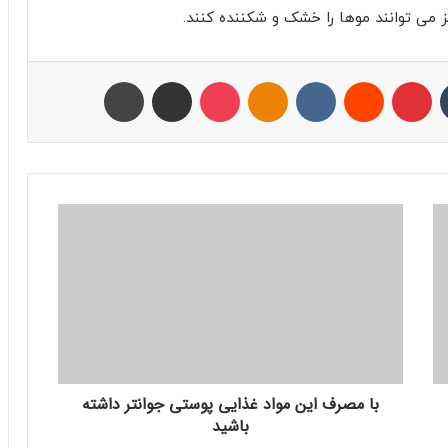
 می‌ توانند موها را خشک و شکننده کنند.
تامبلر
پینتریست
Reddit
VKontakte
Odnoklassniki
پاکت
اشتراک با ایمیل
چاپ
ب
ا
م
ص
ر
ف
ا
ی
ن
با مصرف این مواد غذایی پوستی جوانتر داشته
م
باشید
و
ا