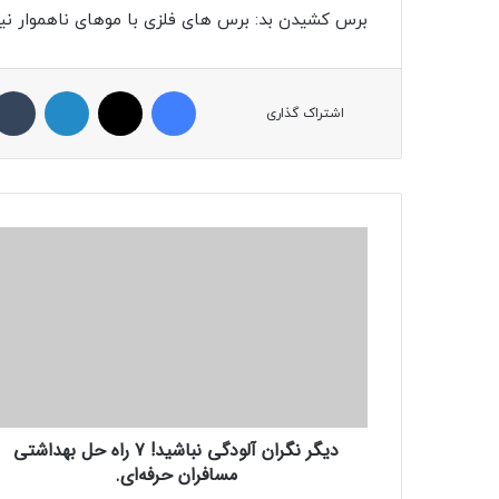
برس کشیدن بد: برس‌ های فلزی با موهای ناهموار نیز
فیسبوک
ایکس
لینکداین
اشتراک گذاری
د
ی
گ
ر
ن
گ
ر
ا
ن
دیگر نگران آلودگی نباشید! 7 راه حل بهداشتی
آ
مسافران حرفه‌ای.
ل
و