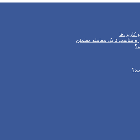
 کاربردها
ره مناسب تا یک معامله مطمئن
ت؟
ند؟