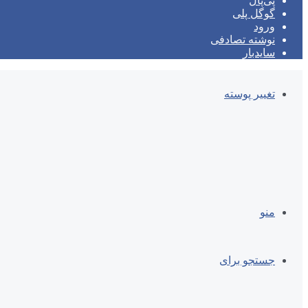
پی‌پال
گوگل پلی
ورود
نوشته تصادفی
سایدبار
تغییر پوسته
منو
جستجو برای