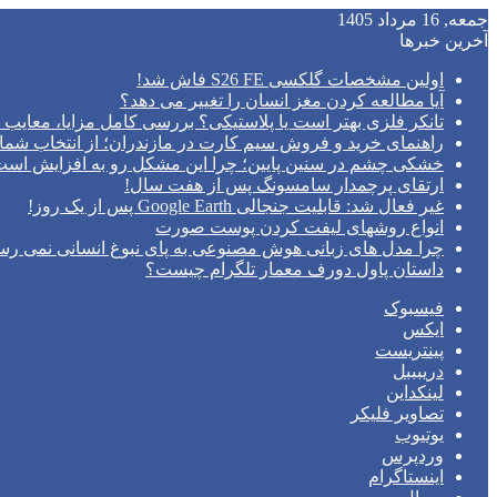
جمعه, 16 مرداد 1405
آخرین خبرها
اولین مشخصات گلکسی S26 FE فاش شد!
آیا مطالعه کردن مغز انسان را تغییر می‌ دهد؟
تانکر فلزی بهتر است یا پلاستیکی؟ بررسی کامل مزایا، معایب و
راهنمای خرید و فروش سیم کارت در مازندران؛ از انتخاب شما
خشکی چشم در سنین پایین؛ چرا این مشکل رو به افزایش اس
ارتقای پرچمدار سامسونگ پس از هفت سال!
غیر فعال شد: قابلیت جنجالی Google Earth پس از یک روز!
انواع روشهای لیفت کردن پوست صورت
چرا مدل‌ های زبانی هوش مصنوعی به پای نبوغ انسانی نمی‌ رس
داستان پاول دورف معمار تلگرام چیست؟
فیسبوک
ایکس
پینتریست
دریبببل
لینکداین
تصاویر فلیکر
یوتیوب
وردپرس
اینستاگرام