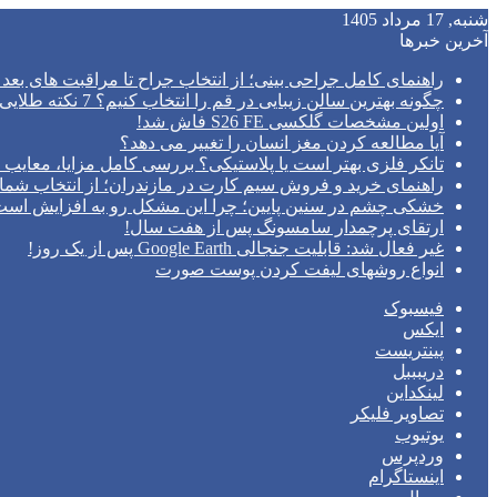
شنبه, 17 مرداد 1405
آخرین خبرها
راهنمای کامل جراحی بینی؛ از انتخاب جراح تا مراقبت های بعد 
چگونه بهترین سالن زیبایی در قم را انتخاب کنیم؟ 7 نکته طلایی قبل از رزرو وقت
اولین مشخصات گلکسی S26 FE فاش شد!
آیا مطالعه کردن مغز انسان را تغییر می‌ دهد؟
تانکر فلزی بهتر است یا پلاستیکی؟ بررسی کامل مزایا، معایب و
راهنمای خرید و فروش سیم کارت در مازندران؛ از انتخاب شما
خشکی چشم در سنین پایین؛ چرا این مشکل رو به افزایش اس
ارتقای پرچمدار سامسونگ پس از هفت سال!
غیر فعال شد: قابلیت جنجالی Google Earth پس از یک روز!
انواع روشهای لیفت کردن پوست صورت
فیسبوک
ایکس
پینتریست
دریبببل
لینکداین
تصاویر فلیکر
یوتیوب
وردپرس
اینستاگرام