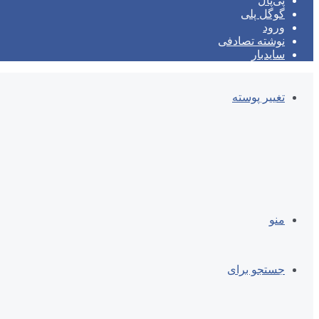
پی‌پال
گوگل پلی
ورود
نوشته تصادفی
سایدبار
تغییر پوسته
منو
جستجو برای