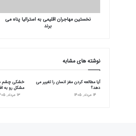
ه
ا
نخستین مهاجران اقلیمی به استرالیا پناه می‌
ج
برند
ر
ا
ن
ا
ق
ل
نوشته های مشابه
ی
م
ی
آیا مطالعه کردن مغز انسان را تغییر می‌
خشکی چشم در 
ب
دهد؟
مشکل رو به ا
ه
ا
14 مرداد, 1405
13 مرداد, 1405
س
ت
ر
ا
ل
ی