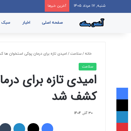
شنبه, 17 مرداد 1405
آخرین خبرها
صفحه اصلی
اخبار
سبک ز
خانه
/
سلامت
/
امیدی تازه برای درمان پوکی استخوان ها 
سلامت
امیدی تازه برای درم
فیسبوک
کشف شد
ایکس
لینکداین
30 آذر, 1404
پینتریست
فیسبوک
ایکس
لینکداین