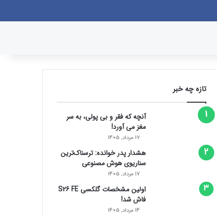
وک
یکس
پینتریست
دریبببل
لینکداین
یوتیوب
تصاویر فلیکر
وردپرس
پی‌پال
اینستاگرام
گوگل پلی
ورود
سایدبار
نوشته تصادفی
جستجو برای
تازه چه خبر
آنچه که فقر و بی‌ پولی، به سر
مغز می‌ آورد!
17 مرداد, 1405
هشدار پدر خوانده: ترسناک‌ترین
سناریوی هوش مصنوعی
17 مرداد, 1405
اولین مشخصات گلکسی S26 FE
فاش شد!
14 مرداد, 1405