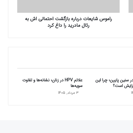
ی
ع
راموس شایعات درباره بازگشت احتمالی‌ اش به
ا
رئال مادرید را داغ کرد
ت
د
ر
ب
ا
ر
ه
ب
ا
سنین پایین؛ چرا این
علائم HPV در زنان؛ نشانه‌ها و تفاوت
ز
فزایش است؟
سویه‌ها
گ
ش
3 مرداد, 1405
ت
ا
ح
ت
م
ا