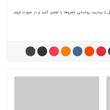
را بردارید، روشنایی راهروها را تعمیر کنید و در صورت لزوم
تامبلر
پینتریست
Reddit
VKontakte
Odnoklassniki
پاکت
اشتراک با ایمیل
چاپ
ر
ا
م
و
س
ش
ا