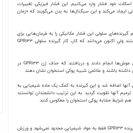
 اسکلت خود فشار وارد می‌کنیم. این فشار فیزیکی تغییرات
ی ایجاد می‌کند و این سیگنال‌ها به بدن می‌گویند که «زمان
 گیرنده‌های سلولی این فشار مکانیکی را به فرمان‌هایی برای
رشد سلولهای استخوانی جدید تبدیل می‌کنند، نداشتند ولی اکنون می‌دانند که کار، کار گیرنده سلولی GPR133
دانشمندان پس از این کشف، آزمایش‌هایی را روی موش‌ها انجام دادند و دریافتند که حذف ژن GPR133 در
داشته باشند و علائمی شبیه پوکی استخوان نشان دهند.
نگامی که گیرنده سلولی GPR133 به بدن آنها اضافه شد و این گیرنده به کمک یک ماده شیمیایی به
چنین ترمیم آنها تقویت گردید. به این ترتیب دانشمندان توانستند
 هم شرایط مشابه پوکی استخوان را معکوس کنند.
نتایج آزمایش‌های بیشتر نشان داد که فعال‌سازی گیرنده GPR133 فقط به مواد شیمیایی محدود نمی‌شود و ورزش