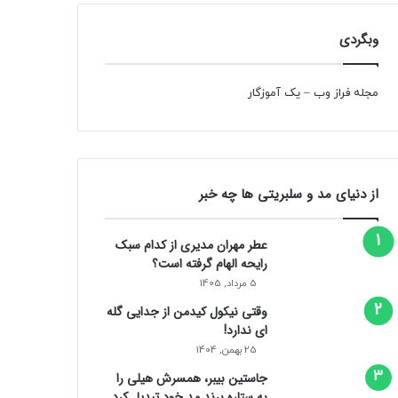
وبگردی
مجله فراز وب
–
یک آموزگار
از دنیای مد و سلبریتی ها چه خبر
عطر مهران مدیری از کدام سبک
رایحه الهام گرفته است؟
5 مرداد, 1405
وقتی نیکول کیدمن از جدایی گله
ای ندارد!
25 بهمن, 1404
جاستین بیبر، همسرش هیلی را
به ستاره برند مد خود تبدیل کرد