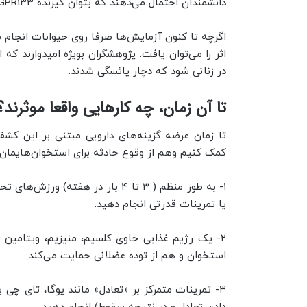
دانشمندان احتمال می‌دهند که بتوان گیرنده GPR133 را به کمک تمرینات فیزیوتراپی نیز فعال کرد.
اگرچه تا کنون آزمایش‌ها صرفا روی حیوانات انجام ش
اثر را می‌توان یافت. پژوهشگران بویژه امیدوارند که
در زنانی شود که دچار یائسگی شدند.
تا آن زمان، چه کارهایی واقعا موثرند؟
تا زمان عرضه گزینه‌های دارویی مبتنی بر این کش
کمک کنیم وهم از وقوع حادثه برای استخوان‌هایمان جل
۱- به طور منظم ( ۳ تا ۴ بار در هفت
یا تمرینات قدرتی انجام دهید.
استخوان و هم از توده عضلانی حمایت می‌کند.
۳- تمرینات متمرکز بر «تعادل» مانند یوگا، تای چ