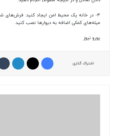
دادن تعادل و در نتیجه سقوط) انجام دهید.
۴- در خانه یک محیط امن‌ ایجاد کنید: فرش‌های شل 
میله‌های کمکی اضافه به دیوارها نصب کنید.
یورو نیوز
فیسبوک
ایکس
لینکداین
اشتراک گذاری
ن
خ
س
ت
ی
ن
م