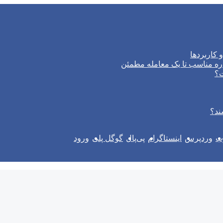
 کاربردها
ره مناسب تا یک معامله مطمئن
ت؟
ند؟
وب
وردپرس
اینستاگرام
پی‌پال
گوگل پلی
ورود