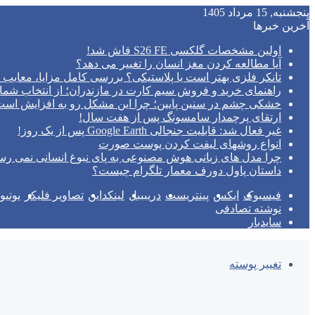
پنجشنبه, 15 مرداد 1405
آخرین خبرها
اولین مشخصات گلکسی S26 FE فاش شد!
آیا مطالعه کردن مغز انسان را تغییر می‌ دهد؟
تانکر فلزی بهتر است یا پلاستیکی؟ بررسی کامل مزایا، معایب و
راهنمای خرید و فروش سیم کارت در مازندران؛ از انتخاب شما
خشکی چشم در سنین پایین؛ چرا این مشکل رو به افزایش اس
ارتقای پرچمدار سامسونگ پس از هفت سال!
غیر فعال شد: قابلیت جنجالی Google Earth پس از یک روز!
انواع روشهای لیفت کردن پوست صورت
چرا مدل‌ های زبانی هوش مصنوعی به پای نبوغ انسانی نمی‌ رس
داستان پاول دورف معمار تلگرام چیست؟
فیسبوک
ایکس
پینتریست
دریبببل
لینکداین
تصاویر فلیکر
یوتی
نوشته تصادفی
سایدبار
تغییر پوسته