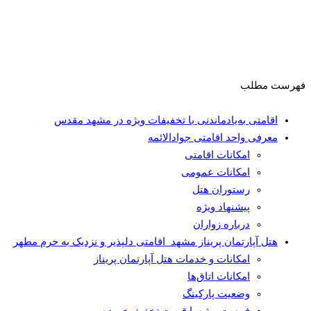
فهرست مطلب
اقامتی به‌یادماندنی با تخفیفات ویژه در مشهد مقدس
معرفی واحد اقامتی جوادالائمه
امکانات اقامتی
امکانات عمومی
رستوران هتل
پیشنهاد ویژه
درباره زواران
هتل آپارتمان پریناز مشهد اقامتی دلپذیر و نزدیک به حرم مطهر
امکانات و خدمات هتل آپارتمان پریناز
امکانات اتاق‌ها
وضعیت پارکینگ
فرصت ویژه با قیمت تخفیف‌خورده