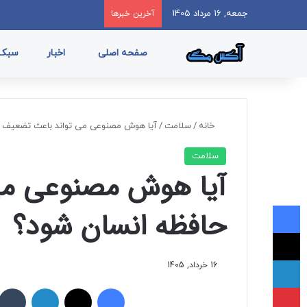
جمعه, 16 مرداد 1405
آخرین خبرها
صفحه اصلی
اخبار
سبک 
خانه
/
سلامت
/
آیا هوش مصنوعی می تواند باعث تضعیف ح
سلامت
آیا هوش مصنوعی می
فیسبوک
حافظه انسان شود؟
ایکس
لینکداین
16 خرداد, 1405
پینتریست
فیسبوک
ایکس
لینکداین