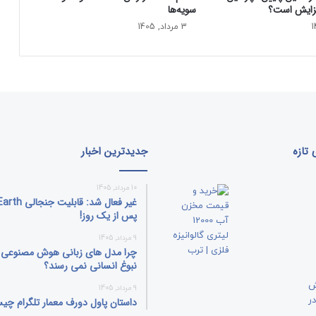
فزایش است؟
سویه‌ها
ا
ن
3 مرداد, 1405
و
ی
د
ی
ا
م
ی‌
ر
تازه
جدیدترین اخبار
و
د
10 مرداد, 1405
؟
غیر فعال شد: قا
پس از یک روز!
9 مرداد, 1405
چرا مدل‌ های زبانی هوش مصنوعی ب
نبوغ انسانی نمی‌ رسند؟
9 مرداد, 1405
داستان پاول دورف معمار تلگرام چ