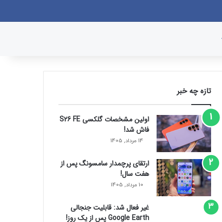
وک
یکس
پینتریست
دریبببل
لینکداین
یوتیوب
تصاویر فلیکر
وردپرس
پی‌پال
اینستاگرام
گوگل پلی
ورود
سایدبار
نوشته تصادفی
جستجو برای
تازه چه خبر
اولین مشخصات گلکسی S26 FE
فاش شد!
14 مرداد, 1405
ارتقای پرچمدار سامسونگ پس از
هفت سال!
10 مرداد, 1405
غیر فعال شد: قابلیت جنجالی
Google Earth پس از یک روز!