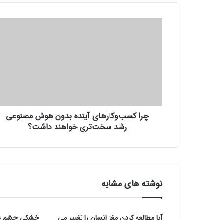
چ
ر
ا
ک
س
ب‌
و
ک
ا
چرا کسب‌وکارهای آینده بدون هوش مصنوعی
ر
رشد سخت‌تری خواهند داشت؟
ه
ا
ی
آ
ی
ن
نوشته های مشابه
د
ه
ب
آیا مطالعه کردن مغز انسان را تغییر می‌
خشکی چشم در 
د