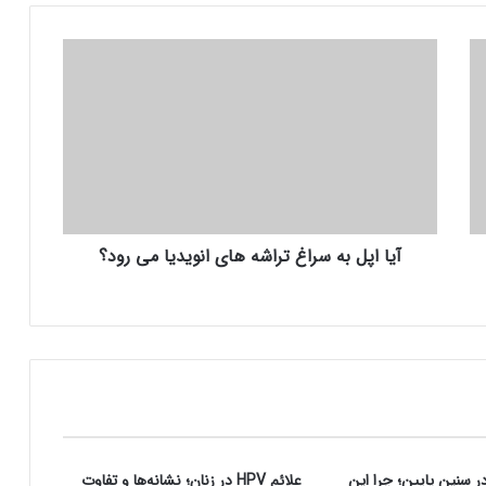
آ
ی
ا
ا
پ
ل
ب
ه
س
آیا اپل به سراغ تراشه‌ های انویدیا می‌ رود؟
ر
ا
غ
ت
ر
ا
ش
ه‌
ه
ا
سنین پایین؛ چرا این
علائم HPV در زنان؛ نشانه‌ها و تفاوت
ی