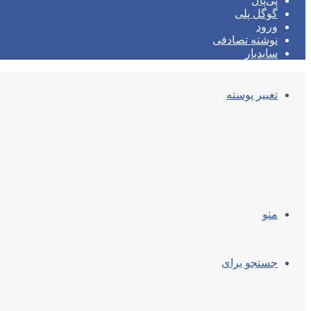
پی‌پال
گوگل پلی
ورود
نوشته تصادفی
سایدبار
تغییر پوسته
منو
جستجو برای