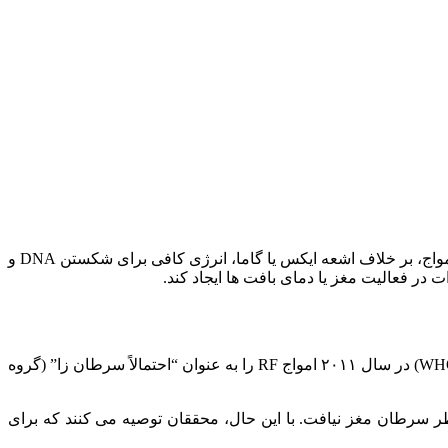
گوشی‌ های هوشمند از امواج رادیویی (RF) در محدوده فرکانس‌ های غیر یون‌ ساز برای ارتباط با شبکه‌ های مخابراتی استفاده می‌ کنند. این امواج، بر خلاف اشعه ایکس یا گاما، انرژی کافی برای شکستن DNA و
 در فعالیت مغز یا دمای بافت‌ ها ایجاد کند.
یکی از بزرگ‌ ترین نگرانی‌ ها، ارتباط احتمالی امواج گوشی با سرطان مغز، به‌ ویژه تومورهایی مانند گلیوما است. سازمان بهداشت جهانی (WHO) در سال ۲۰۱۱ امواج RF را به‌ عنوان “احتمالاً سرطان‌ زا” (گروه
ی همراه و افزایش خطر سرطان مغز نیافت. با این‌ حال، محققان توصیه می‌ کنند که برای