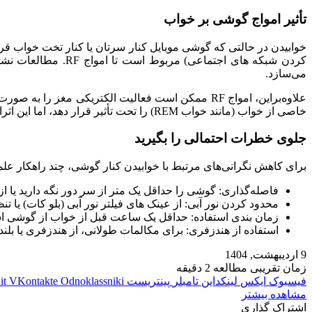
تأثیر امواج گوشی بر خواب
خوابیدن در حالتی که گوشی موبایل کنار سرتان یا کنار تخت‌ خواب قر
کردن شبکه‌ های اجت
می‌سازد.
خاصی از خواب (مانند خواب REM) را تحت تأثیر قرار دهد، اما این اثرات در اکثر موارد ناچیزند.
جلوی خطرات احتمالی را بگیرید
برای کاهش نگرانی‌های مرتبط با خوابیدن کنار گوشی، چند راهکار علم
فاصله‌گذاری: گوشی را حداقل یک متر از سر دور نگه دارید یا از حالت پرواز ا
محدود کردن نور آبی: از عینک‌ های فیلتر نور آبی (بلو کات) یا ت
زمان‌ بندی استفاده: حداقل یک ساعت قبل از خواب از گوشی استف
استفاده از هندزفری: برای مکالمات طولانی، از هندزفری یا بلند
9 اردیبهشت, 1404
زمان تقریبی مطالعه 2 دقیقه
فیسبوک
ایکس
لینکداین
تامبلر
پینتریست
Odnoklassniki
VKontakte
it
مشاهده بیشتر
اشتراک گذاری