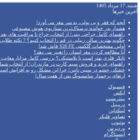
شنبه, 17 مرداد 1405
آخرین خبرها
آنچه که فقر و بی‌ پولی، به سر مغز می‌ آورد!
هشدار پدر خوانده: ترسناک‌ترین سناریوی هوش مصنوعی
راهنمای کامل جراحی بینی؛ از انتخاب جراح تا مراقبت های بعد 
چگونه بهترین سالن زیبایی در قم را انتخاب کنیم؟ 7 نکته طلایی قبل از رزرو وقت
اولین مشخصات گلکسی S26 FE فاش شد!
آیا مطالعه کردن مغز انسان را تغییر می‌ دهد؟
تانکر فلزی بهتر است یا پلاستیکی؟ بررسی کامل مزایا، معایب و
راهنمای خرید و فروش سیم کارت در مازندران؛ از انتخاب شما
خشکی چشم در سنین پایین؛ چرا این مشکل رو به افزایش اس
ارتقای پرچمدار سامسونگ پس از هفت سال!
فیسبوک
ایکس
پینتریست
دریبببل
لینکداین
تصاویر فلیکر
یوتیوب
وردپرس
اینستاگرام