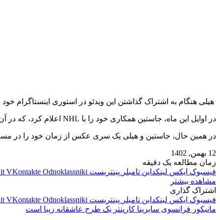
هیلی هنگام به اشتراک گذاشتن این ویدئو در استوری اینستاگرام خود نو
در اوایل این ماه، جاستین همکاری خود را با NHL اعلام کرد، که در آن لباس‌ های طراحی این برند مد او که بازیکنان برای آخر هفته که ستاره‌ ها در فوریه به تن خواهند کرد، دیده شد.
در همین حال، جاستین و هیلی یک سری عکس از زمان خود را در مسابقه 
12 بهمن, 1402
زمان مطالعه یک دقیقه
فیسبوک
ایکس
لینکداین
تامبلر
پینتریست
Odnoklassniki
VKontakte
it
مشاهده بیشتر
اشتراک گذاری
فیسبوک
ایکس
لینکداین
تامبلر
پینتریست
Odnoklassniki
VKontakte
it
مانیکور فرانسوی سابرینا کارپنتر یک طرح عاشقانه زیبا است