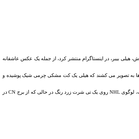
ش، هیلی بیبر، در اینستاگرام منتشر کرد، از جمله یک عکس عاشقانه
 به تصویر می‌ کشند که هیلی یک کت مشکی چرمی شیک پوشیده و
روز سه‌ شنبه همچنین جاستین ویدیوی تبلیغاتی از همکاری با برند مد درو هاوس با لیگ ملی هاکی (NHL) را به اشتراک گذاشت. در این کلیپ، لوگوی NHL روی یک تی شرت زرد رنگ در حالی که از برج CN در