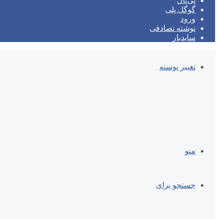
پی‌پال
گوگل پلی
ورود
نوشته تصادفی
سایدبار
تغییر پوسته
منو
جستجو برای