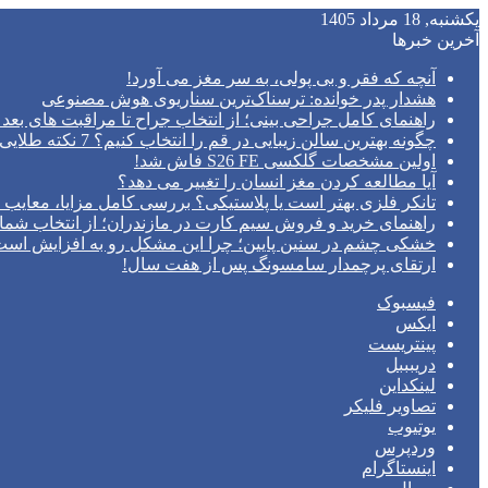
یکشنبه, 18 مرداد 1405
آخرین خبرها
آنچه که فقر و بی‌ پولی، به سر مغز می‌ آورد!
هشدار پدر خوانده: ترسناک‌ترین سناریوی هوش مصنوعی
راهنمای کامل جراحی بینی؛ از انتخاب جراح تا مراقبت های بعد 
چگونه بهترین سالن زیبایی در قم را انتخاب کنیم؟ 7 نکته طلایی قبل از رزرو وقت
اولین مشخصات گلکسی S26 FE فاش شد!
آیا مطالعه کردن مغز انسان را تغییر می‌ دهد؟
تانکر فلزی بهتر است یا پلاستیکی؟ بررسی کامل مزایا، معایب و
راهنمای خرید و فروش سیم کارت در مازندران؛ از انتخاب شما
خشکی چشم در سنین پایین؛ چرا این مشکل رو به افزایش اس
ارتقای پرچمدار سامسونگ پس از هفت سال!
فیسبوک
ایکس
پینتریست
دریبببل
لینکداین
تصاویر فلیکر
یوتیوب
وردپرس
اینستاگرام